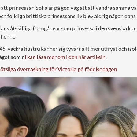
 att prinsessan Sofia är på god väg att att vandra samma 
ch folkliga brittiska prinsessans liv blev aldrig någon dans 
lans åtskilliga framgångar som prinsessa i den svenska ku
 henne.
 45. vackra hustru känner sig tyvärr allt mer utfryst och isol
ågot som n
i kan läsa mer om i den här artikeln
.
lötsliga överraskning för Victoria på födelsedagen