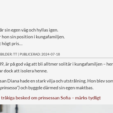
år sin egen väg och hyllas igen.
 hon sin position i kungafamiljen.
t högt pris…
|
BILDER: TT
|
PUBLICERAD: 2024-07-18
39, är på god väg att bli alltmer solitär i kungafamiljen – h
ar dock att isolera henne.
san Diana hade en stark vilja och utstrålning. Hon blev so
 prinsessa”)
och byggde därmed sin egen maktbas.
tråkiga besked om prinsessan Sofia – märks tydligt