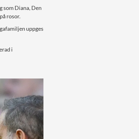
väg som Diana, Den
på rosor.
ngafamiljen uppges
erad i