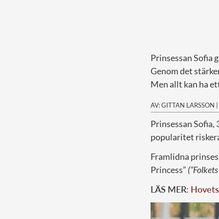
Prinsessan Sofia g
Genom det stärker
Men allt kan ha et
AV: GITTAN LARSSON
P
rinsessan Sofia, 
popularitet risker
Framlidna prinses
Princess”
(”Folkets
LÄS MER:
Hovets 