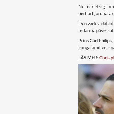
Nu ter det sig som
oerhört jordnära o
Den vackra dalkul
redan ha påverkat
Prins
Carl Philips
,
kungafamiljen – n
LÄS MER:
Chris p