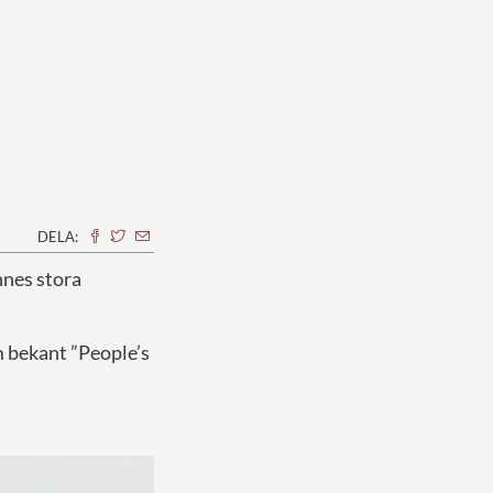
DELA:
ennes stora
m bekant ”People’s