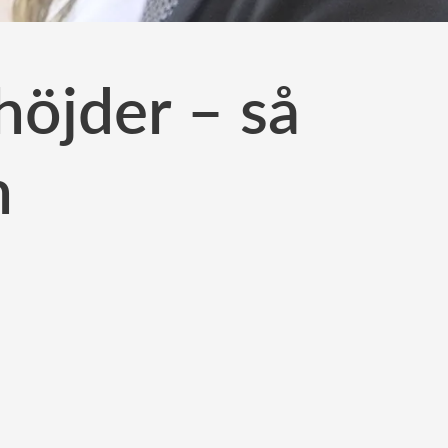
höjder – så
n