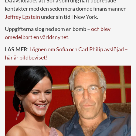
Då avslöjades att Sofia som ung haft upprepade
kontakter med den sedermera dömde finansmannen
Jeffrey Epstein
under sin tid i New York.
Uppgifterna slog ned som en bomb –
och blev
omedelbart en världsnyhet
.
LÄS MER:
Lögnen om Sofia och Carl Philip avslöjad –
här är bildbeviset!