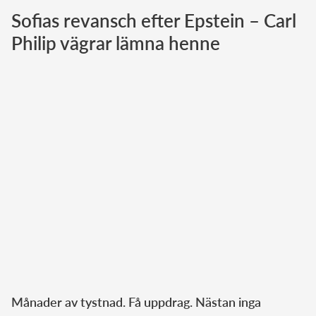
Sofias revansch efter Epstein – Carl
Norska kungahuset
Philip vägrar lämna henne
Danska kungahuset
Spanska kungahuset
Nederländska kungahuset
Belgiska kungahuset
Jordanska kungahuset
Luxemburgska storhertighuset
Japanska kejsarhuset
Thailändska kungahuset
Marockanska kungahuset
Monacos furstehus
Månader av tystnad. Få uppdrag. Nästan inga