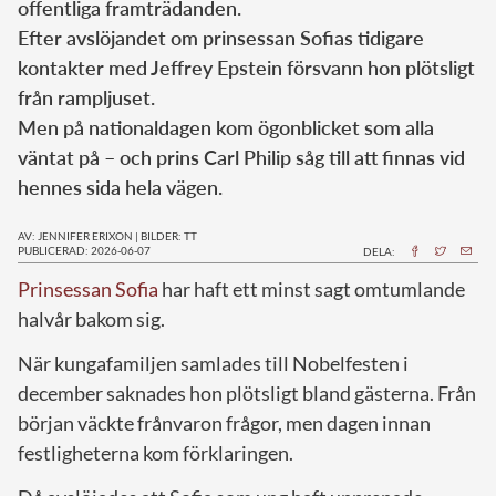
offentliga framträdanden.
Efter avslöjandet om prinsessan Sofias tidigare
kontakter med Jeffrey Epstein försvann hon plötsligt
från rampljuset.
Men på nationaldagen kom ögonblicket som alla
väntat på – och prins Carl Philip såg till att finnas vid
hennes sida hela vägen.
AV: JENNIFER ERIXON
|
BILDER: TT
PUBLICERAD: 2026-06-07
DELA:
Prinsessan Sofia
har haft ett minst sagt omtumlande
halvår bakom sig.
När kungafamiljen samlades till Nobelfesten i
december saknades hon plötsligt bland gästerna. Från
början väckte frånvaron frågor, men dagen innan
festligheterna kom förklaringen.