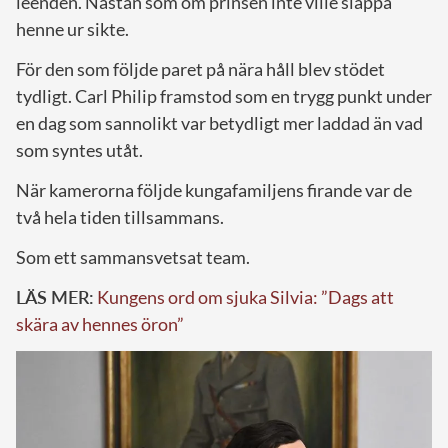
leenden. Nästan som om prinsen inte ville släppa
henne ur sikte.
För den som följde paret på nära håll blev stödet
tydligt. Carl Philip framstod som en trygg punkt under
en dag som sannolikt var betydligt mer laddad än vad
som syntes utåt.
När kamerorna följde kungafamiljens firande var de
två hela tiden tillsammans.
Som ett sammansvetsat team.
LÄS MER:
Kungens ord om sjuka Silvia: ”Dags att
skära av hennes öron”