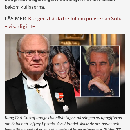
bakom kulisserna.
LÄS MER:
Kungens hårda beslut om prinsessan Sofia
– visa dig inte!
Kung Carl Gustaf uppges ha blivit tagen på sängen av uppgifterna
om Sofia och Jeffrey Epstein. Avslöjandet skakade om hovet och
ledde till en period av ovanlig tystnad kring prinsessan. Bilder: TT,