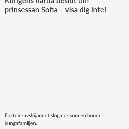
Kungens hårda beslut om
prinsessan Sofia – visa dig inte!
Norska kungahuset
Danska kungahuset
Spanska kungahuset
Nederländska kungahuset
Belgiska kungahuset
Jordanska kungahuset
Luxemburgska storhertighuset
Japanska kejsarhuset
Thailändska kungahuset
Marockanska kungahuset
Monacos furstehus
Epstein-avslöjandet slog ner som en bomb i
kungafamiljen.