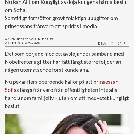
Nu kan Allt om Kungligt avslöja kungens hårda beslut
om Sofia.
Samtidigt fortsätter grovt felaktiga uppgifter om
prinsessans frånvaro att spridas i media.
AV: JENNIFER ERIXON
|
BILDER: TT
PUBLICERAD: 2026-04-02
DELA:
Det som började med ett avslöjande i samband med
Nobelfestens glitter har fått långt större följder än
någon utomstående först kunde ana.
Nu pekar flera oberoende källor på att
prinsessan
Sofias
långa frånvaro från offentligheten inte alls
handlar om familjeliv – utan om ett medvetet kungligt
beslut.