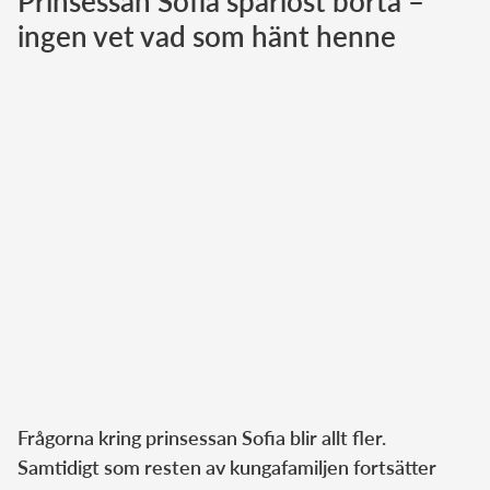
Prinsessan Sofia spårlöst borta –
ingen vet vad som hänt henne
Norska kungahuset
Danska kungahuset
Spanska kungahuset
Nederländska kungahuset
Belgiska kungahuset
Jordanska kungahuset
Luxemburgska storhertighuset
Japanska kejsarhuset
Thailändska kungahuset
Marockanska kungahuset
Monacos furstehus
Frågorna kring prinsessan Sofia blir allt fler.
Samtidigt som resten av kungafamiljen fortsätter