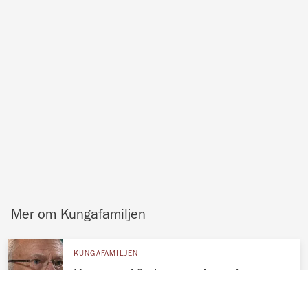
Mer om Kungafamiljen
KUNGAFAMILJEN
Kungens okända systerdotter bryter
tystnaden – avslöjar allt