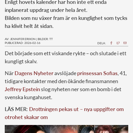
Enligt hovets kalender har hon inte ett enda
inplanerat uppdrag under hela året.
Bilden som nu växer fram är en kunglighet som tycks
ha klivit helt åt sidan.
AV: JENNIFER ERIXON
|
BILDER: TT
PUBLICERAD: 2026-02-16
DELA:
Det började som ett viskande rykte – och slutade i ett
kungligt skalv.
När
Dagens Nyheter
avslöjade
prinsessan Sofias
, 41,
tidigare kontakter med den ökände finansmannen
Jeffrey Epstein
slog nyheten ner som en bomb i det
svenska kungahuset.
LÄS MER:
Drottningen pekas ut – nya uppgifter om
otrohet skakar om