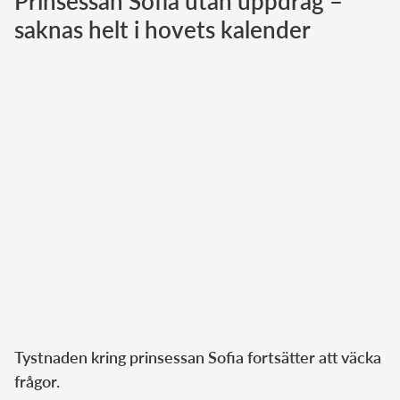
Prinsessan Sofia utan uppdrag –
saknas helt i hovets kalender
Norska kungahuset
Danska kungahuset
Spanska kungahuset
Nederländska kungahuset
Belgiska kungahuset
Jordanska kungahuset
Luxemburgska storhertighuset
Japanska kejsarhuset
Thailändska kungahuset
Marockanska kungahuset
Monacos furstehus
Tystnaden kring prinsessan Sofia fortsätter att väcka
frågor.