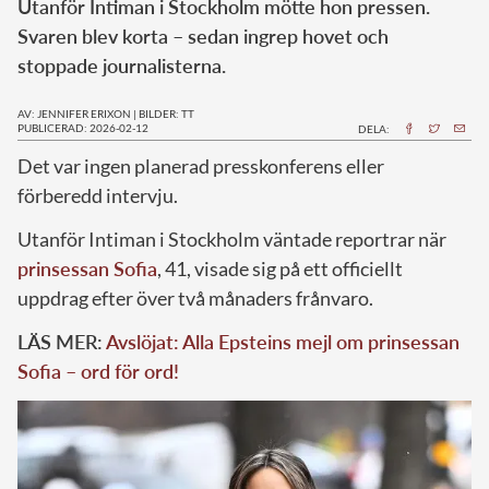
Utanför Intiman i Stockholm mötte hon pressen.
Svaren blev korta – sedan ingrep hovet och
stoppade journalisterna.
AV: JENNIFER ERIXON
|
BILDER: TT
PUBLICERAD: 2026-02-12
DELA:
Det var ingen planerad presskonferens eller
förberedd intervju.
Utanför Intiman i Stockholm väntade reportrar när
prinsessan Sofia
, 41, visade sig på ett officiellt
uppdrag efter över två månaders frånvaro.
LÄS MER:
Avslöjat: Alla Epsteins mejl om prinsessan
Sofia – ord för ord!