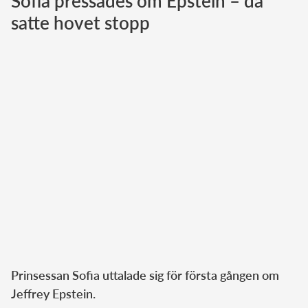
Sofia pressades om Epstein – då
satte hovet stopp
Norska kungahuset
Danska kungahuset
Spanska kungahuset
Nederländska kungahuset
Belgiska kungahuset
Jordanska kungahuset
Luxemburgska storhertighuset
Japanska kejsarhuset
Thailändska kungahuset
Marockanska kungahuset
Monacos furstehus
Prinsessan Sofia uttalade sig för första gången om
Jeffrey Epstein.