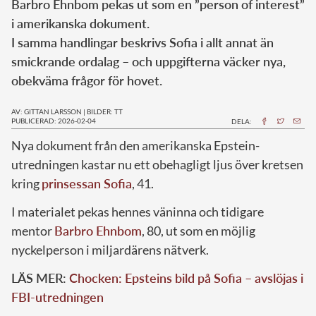
Barbro Ehnbom pekas ut som en ”person of interest”
i amerikanska dokument.
I samma handlingar beskrivs Sofia i allt annat än
smickrande ordalag – och uppgifterna väcker nya,
obekväma frågor för hovet.
AV: GITTAN LARSSON
|
BILDER: TT
PUBLICERAD: 2026-02-04
DELA:
Nya dokument från den amerikanska Epstein-
utredningen kastar nu ett obehagligt ljus över kretsen
kring
prinsessan Sofia
, 41.
I materialet pekas hennes väninna och tidigare
mentor
Barbro Ehnbom
, 80, ut som en möjlig
nyckelperson i miljardärens nätverk.
LÄS MER:
Chocken: Epsteins bild på Sofia – avslöjas i
FBI-utredningen