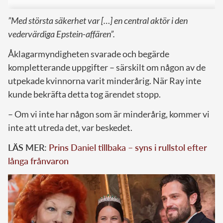
”Med största säkerhet var […] en central aktör i den
vedervärdiga Epstein-affären”.
Åklagarmyndigheten svarade och begärde
kompletterande uppgifter – särskilt om någon av de
utpekade kvinnorna varit minderårig. När Ray inte
kunde bekräfta detta tog ärendet stopp.
– Om vi inte har någon som är minderårig, kommer vi
inte att utreda det, var beskedet.
LÄS MER:
Prins Daniel tillbaka – syns i rullstol efter
långa frånvaron