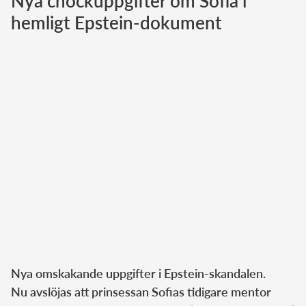
Nya chockuppgifter om Sofia i
hemligt Epstein-dokument
Norska kungahuset
Danska kungahuset
Spanska kungahuset
Nederländska kungahuset
Belgiska kungahuset
Jordanska kungahuset
Luxemburgska storhertighuset
Japanska kejsarhuset
Thailändska kungahuset
Marockanska kungahuset
Monacos furstehus
Nya omskakande uppgifter i Epstein-skandalen.
Nu avslöjas att prinsessan Sofias tidigare mentor