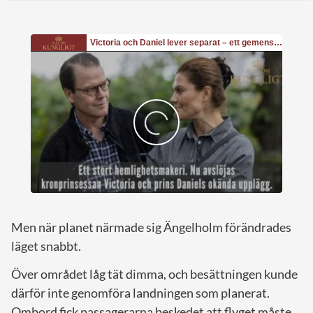
Men när planet närmade sig Ängelholm förändrades
läget snabbt.
Över området låg tät dimma, och besättningen kunde
därför inte genomföra landningen som planerat.
Ombord fick passagerarna beskedet att flyget måste