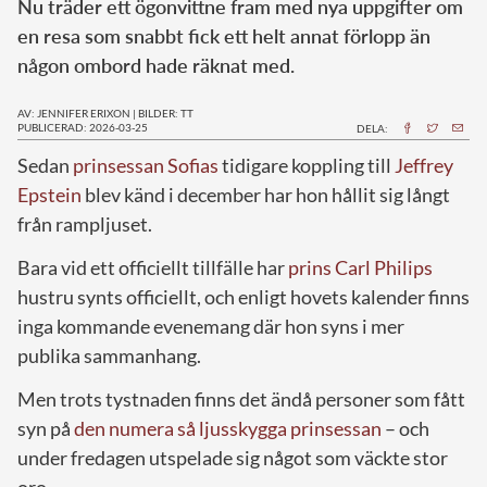
Nu träder ett ögonvittne fram med nya uppgifter om
en resa som snabbt fick ett helt annat förlopp än
någon ombord hade räknat med.
AV: JENNIFER ERIXON
|
BILDER: TT
PUBLICERAD: 2026-03-25
DELA:
Sedan
prinsessan Sofias
tidigare koppling till
Jeffrey
Epstein
blev känd i december har hon hållit sig långt
från rampljuset.
Bara vid ett officiellt tillfälle har
prins Carl Philips
hustru synts officiellt, och enligt hovets kalender finns
inga kommande evenemang där hon syns i mer
publika sammanhang.
Men trots tystnaden finns det ändå personer som fått
syn på
den numera så ljusskygga prinsessan
– och
under fredagen utspelade sig något som väckte stor
oro.