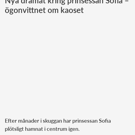
Nya dramat kring prinsessan Sofia –
ögonvittnet om kaoset
Norska kungahuset
Danska kungahuset
Spanska kungahuset
Nederländska kungahuset
Belgiska kungahuset
Jordanska kungahuset
Luxemburgska storhertighuset
Japanska kejsarhuset
Thailändska kungahuset
Marockanska kungahuset
Monacos furstehus
Efter månader i skuggan har prinsessan Sofia
plötsligt hamnat i centrum igen.