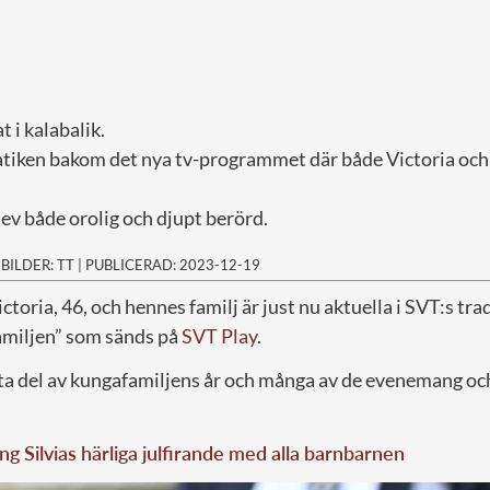
t i kalabalik.
tiken bakom det nya tv-programmet där både Victoria och 
ev både orolig och djupt berörd.
|
BILDER: TT
|
PUBLICERAD: 2023-12-19
toria, 46, och hennes familj är just nu aktuella i SVT:s tr
amiljen” som sänds på
SVT Play
.
i ta del av kungafamiljens år och många av de evenemang oc
ng Silvias härliga julfirande med alla barnbarnen