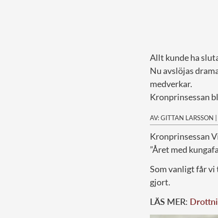
Allt kunde ha sluta
Nu avslöjas drama
medverkar.
Kronprinsessan bl
AV: GITTAN LARSSON
K
ronprinsessan Vic
”Året med kungaf
Som vanligt får v
gjort.
LÄS MER:
Drottni