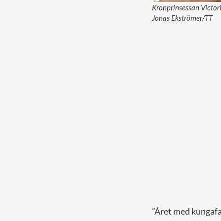
Kronprinsessan Victori
Jonas Ekströmer/TT
”Året med kungafam