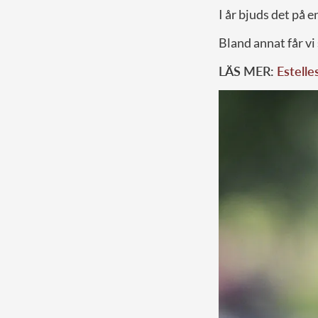
I år bjuds det på 
Bland annat får vi
LÄS MER:
Estelle