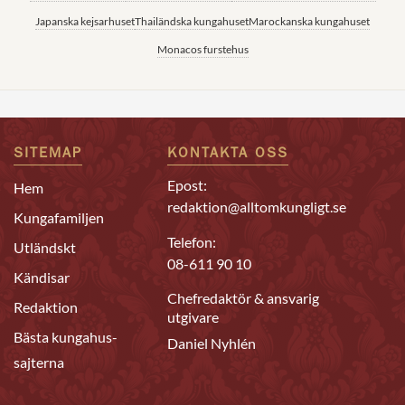
Japanska kejsarhuset
Thailändska kungahuset
Marockanska kungahuset
Monacos furstehus
SITEMAP
KONTAKTA OSS
Epost:
Hem
redaktion@alltomkungligt.se
Kungafamiljen
Telefon:
Utländskt
08-611 90 10
Kändisar
Chefredaktör & ansvarig
Redaktion
utgivare
Bästa kungahus-
Daniel Nyhlén
sajterna