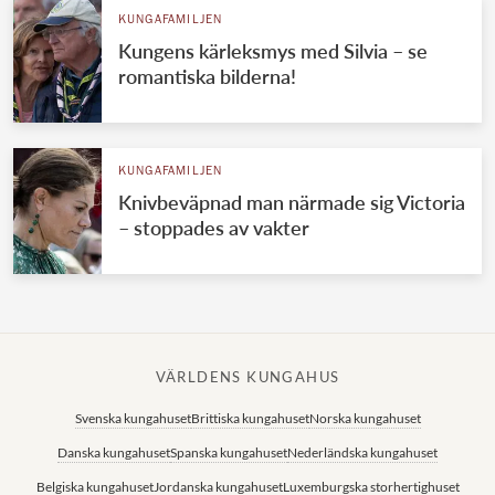
KUNGAFAMILJEN
Kungens kärleksmys med Silvia – se
romantiska bilderna!
KUNGAFAMILJEN
Knivbeväpnad man närmade sig Victoria
– stoppades av vakter
VÄRLDENS KUNGAHUS
Svenska kungahuset
Brittiska kungahuset
Norska kungahuset
Danska kungahuset
Spanska kungahuset
Nederländska kungahuset
Belgiska kungahuset
Jordanska kungahuset
Luxemburgska storhertighuset