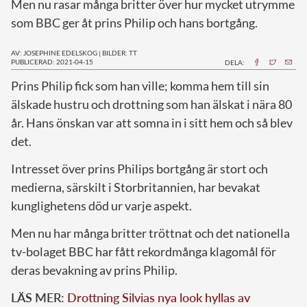
Men nu rasar många britter över hur mycket utrymme
som BBC ger åt prins Philip och hans bortgång.
AV: JOSEPHINE EDELSKOG
|
BILDER: TT
PUBLICERAD: 2021-04-15
DELA:
P
rins Philip fick som han ville; komma hem till sin
älskade hustru och drottning som han älskat i nära 80
år. Hans önskan var att somna in i sitt hem och så blev
det.
Intresset över prins Philips bortgång är stort och
medierna, särskilt i Storbritannien, har bevakat
kunglighetens död ur varje aspekt.
Men nu har många britter tröttnat och det nationella
tv-bolaget BBC har fått rekordmånga klagomål för
deras bevakning av prins Philip.
LÄS MER:
Drottning Silvias nya look hyllas av