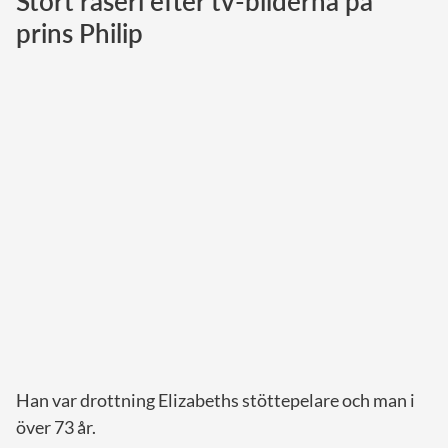
Stort raseri efter tv-bilderna på
prins Philip
Norska kungahuset
Danska kungahuset
Spanska kungahuset
Nederländska kungahuset
Belgiska kungahuset
Jordanska kungahuset
Luxemburgska storhertighuset
Japanska kejsarhuset
Thailändska kungahuset
Marockanska kungahuset
Monacos furstehus
Han var drottning Elizabeths stöttepelare och man i
över 73 år.