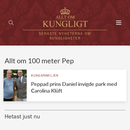
Toggl
navig
SENASTE NYHETERNA OM
KUNGLIGHETER
HEM
Allt om 100 meter Pep
KUNGAFAMILJEN
KUNGAFAMILJEN
Peppad prins Daniel invigde park med
UTLÄNDSKT
Carolina Klüft
KÄNDISAR
VÄRLDENS KUNGAHUS
Hetast just nu
Svenska kungahuset
REDAKTION
Brittiska kungahuset