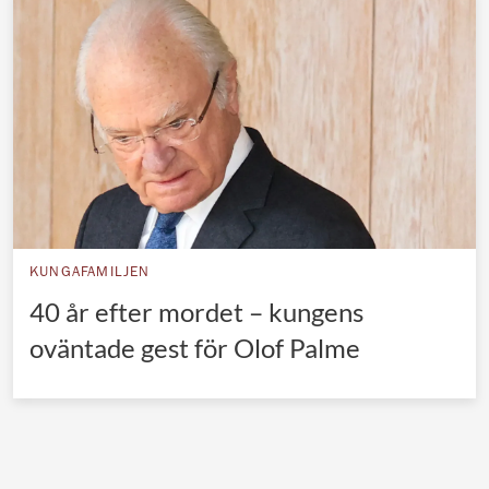
Norska kungahuset
Danska kungahuset
Spanska kungahuset
Nederländska kungahuset
Belgiska kungahuset
Jordanska kungahuset
Luxemburgska storhertighuset
KUNGAFAMILJEN
Japanska kejsarhuset
40 år efter mordet – kungens
oväntade gest för Olof Palme
Thailändska kungahuset
Marockanska kungahuset
Monacos furstehus