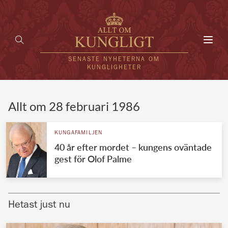
Toggl
navig
SENASTE NYHETERNA OM
KUNGLIGHETER
HEM
Allt om 28 februari 1986
KUNGAFAMILJEN
KUNGAFAMILJEN
40 år efter mordet – kungens oväntade
UTLÄNDSKT
gest för Olof Palme
KÄNDISAR
VÄRLDENS KUNGAHUS
Hetast just nu
Svenska kungahuset
REDAKTION
Brittiska kungahuset