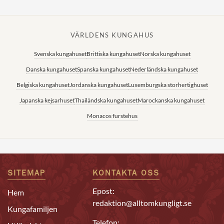
VÄRLDENS KUNGAHUS
Svenska kungahuset
Brittiska kungahuset
Norska kungahuset
Danska kungahuset
Spanska kungahuset
Nederländska kungahuset
Belgiska kungahuset
Jordanska kungahuset
Luxemburgska storhertighuset
Japanska kejsarhuset
Thailändska kungahuset
Marockanska kungahuset
Monacos furstehus
SITEMAP
KONTAKTA OSS
Epost:
Hem
redaktion@alltomkungligt.se
Kungafamiljen
Telefon: