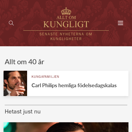
Toggl
navig
SENASTE NYHETERNA OM
KUNGLIGHETER
HEM
Allt om 40 år
KUNGAFAMILJEN
KUNGAFAMILJEN
Carl Philips hemliga födelsedagskalas
UTLÄNDSKT
KÄNDISAR
Hetast just nu
VÄRLDENS KUNGAHUS
Svenska kungahuset
REDAKTION
Brittiska kungahuset