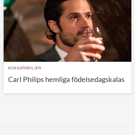
Norska kungahuset
Danska kungahuset
Spanska kungahuset
Nederländska kungahuset
Belgiska kungahuset
Jordanska kungahuset
KUNGAFAMILJEN
Luxemburgska storhertighuset
Carl Philips hemliga födelsedagskalas
Japanska kejsarhuset
Thailändska kungahuset
Marockanska kungahuset
Monacos furstehus