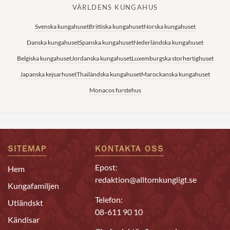
VÄRLDENS KUNGAHUS
Svenska kungahuset
Brittiska kungahuset
Norska kungahuset
Danska kungahuset
Spanska kungahuset
Nederländska kungahuset
Belgiska kungahuset
Jordanska kungahuset
Luxemburgska storhertighuset
Japanska kejsarhuset
Thailändska kungahuset
Marockanska kungahuset
Monacos furstehus
SITEMAP
KONTAKTA OSS
Epost:
Hem
redaktion@alltomkungligt.se
Kungafamiljen
Telefon:
Utländskt
08-611 90 10
Kändisar