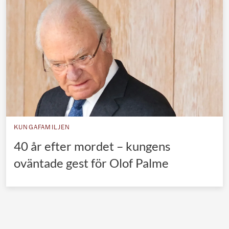
Norska kungahuset
Danska kungahuset
Spanska kungahuset
Nederländska kungahuset
Belgiska kungahuset
Jordanska kungahuset
Luxemburgska storhertighuset
KUNGAFAMILJEN
Japanska kejsarhuset
40 år efter mordet – kungens
oväntade gest för Olof Palme
Thailändska kungahuset
Marockanska kungahuset
Monacos furstehus