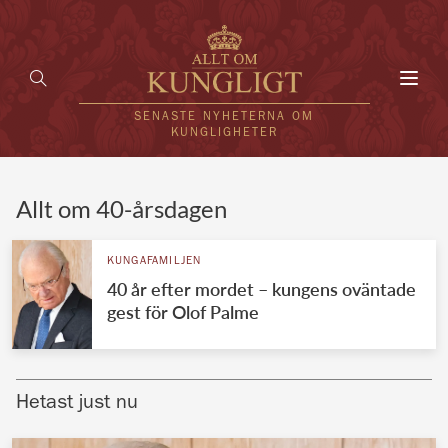
Toggl
navig
SENASTE NYHETERNA OM
KUNGLIGHETER
HEM
Allt om 40-årsdagen
KUNGAFAMILJEN
KUNGAFAMILJEN
40 år efter mordet – kungens oväntade
UTLÄNDSKT
gest för Olof Palme
KÄNDISAR
VÄRLDENS KUNGAHUS
Hetast just nu
Svenska kungahuset
REDAKTION
Brittiska kungahuset