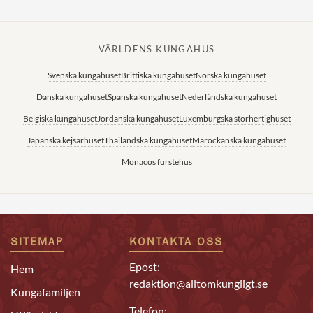
VÄRLDENS KUNGAHUS
Svenska kungahuset
Brittiska kungahuset
Norska kungahuset
Danska kungahuset
Spanska kungahuset
Nederländska kungahuset
Belgiska kungahuset
Jordanska kungahuset
Luxemburgska storhertighuset
Japanska kejsarhuset
Thailändska kungahuset
Marockanska kungahuset
Monacos furstehus
SITEMAP
KONTAKTA OSS
Epost:
Hem
redaktion@alltomkungligt.se
Kungafamiljen
Telefon: