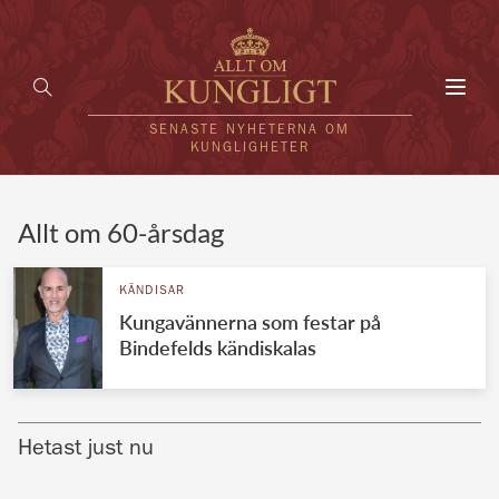
Toggl
navig
SENASTE NYHETERNA OM
KUNGLIGHETER
HEM
Allt om 60-årsdag
KUNGAFAMILJEN
KÄNDISAR
Kungavännerna som festar på
UTLÄNDSKT
Bindefelds kändiskalas
KÄNDISAR
VÄRLDENS KUNGAHUS
Hetast just nu
Svenska kungahuset
REDAKTION
Brittiska kungahuset