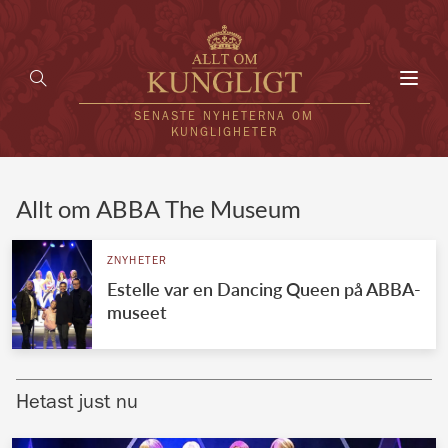
Toggl
navig
SENASTE NYHETERNA OM
KUNGLIGHETER
HEM
Allt om ABBA The Museum
KUNGAFAMILJEN
ZNYHETER
Estelle var en Dancing Queen på ABBA-
UTLÄNDSKT
museet
KÄNDISAR
VÄRLDENS KUNGAHUS
Hetast just nu
Svenska kungahuset
REDAKTION
Brittiska kungahuset