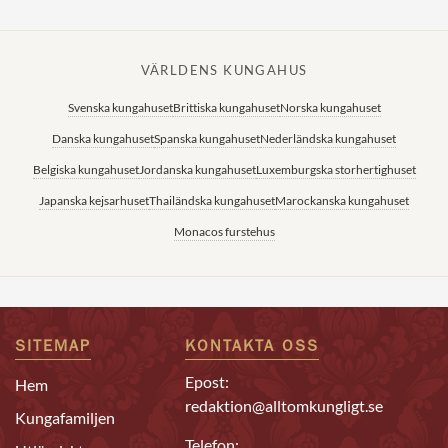
VÄRLDENS KUNGAHUS
Svenska kungahuset
Brittiska kungahuset
Norska kungahuset
Danska kungahuset
Spanska kungahuset
Nederländska kungahuset
Belgiska kungahuset
Jordanska kungahuset
Luxemburgska storhertighuset
Japanska kejsarhuset
Thailändska kungahuset
Marockanska kungahuset
Monacos furstehus
SITEMAP
KONTAKTA OSS
Epost:
Hem
redaktion@alltomkungligt.se
Kungafamiljen
Telefon: