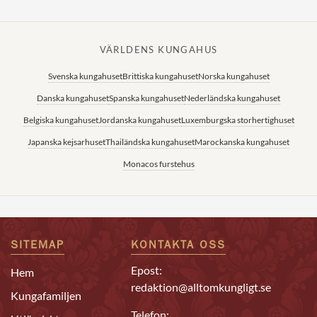
VÄRLDENS KUNGAHUS
Svenska kungahuset
Brittiska kungahuset
Norska kungahuset
Danska kungahuset
Spanska kungahuset
Nederländska kungahuset
Belgiska kungahuset
Jordanska kungahuset
Luxemburgska storhertighuset
Japanska kejsarhuset
Thailändska kungahuset
Marockanska kungahuset
Monacos furstehus
SITEMAP
KONTAKTA OSS
Epost:
Hem
redaktion@alltomkungligt.se
Kungafamiljen
Telefon: