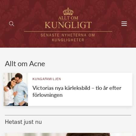
Toggl
navig
SENASTE NYHETERNA OM
KUNGLIGHETER
HEM
Allt om Acne
KUNGAFAMILJEN
KUNGAFAMILJEN
Victorias nya kärleksbild – tio år efter
UTLÄNDSKT
förlovningen
KÄNDISAR
VÄRLDENS KUNGAHUS
Hetast just nu
Svenska kungahuset
REDAKTION
Brittiska kungahuset