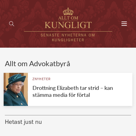
Toggl
navig
SENASTE NYHETERNA OM
KUNGLIGHETER
HEM
Allt om Advokatbyrå
KUNGAFAMILJEN
ZNYHETER
Drottning Elizabeth tar strid – kan
UTLÄNDSKT
stämma media för förtal
KÄNDISAR
VÄRLDENS KUNGAHUS
Hetast just nu
Svenska kungahuset
REDAKTION
Brittiska kungahuset