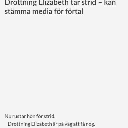
Drottning Elizabeth tar strid – kan
stämma media för förtal
Norska kungahuset
Danska kungahuset
Spanska kungahuset
Nederländska kungahuset
Belgiska kungahuset
Jordanska kungahuset
Luxemburgska storhertighuset
Japanska kejsarhuset
Thailändska kungahuset
Marockanska kungahuset
Monacos furstehus
Nu rustar hon för strid.
Drottning Elizabeth är på väg att få nog.