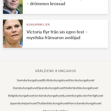
– drömmen krossad
KUNGAFAMILJEN
Victoria flyr från sin egen fest –
mystiska frånvaron avslöjad
VÄRLDENS KUNGAHUS
Svenska kungahuset
Brittiska kungahuset
Norska kungahuset
Danska kungahuset
Spanska kungahuset
Nederländska kungahuset
Belgiska kungahuset
Jordanska kungahuset
Luxemburgska storhertighuset
Japanska kejsarhuset
Thailändska kungahuset
Marockanska kungahuset
Monacos furstehus