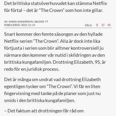
Det brittiska statsöverhuvudet kan stämma Netflix
för förtal – det är ”The Crown” som hon inte gillar.
AV: EMMA ANDERSSON
|
BILDER: TT
PUBLICERAD: 2021-11-14
DELA:
S
nart kommer den femte säsongen av den hyllade
Netflix-serien ”The Crown”. Alla är dock inte lika
förtjusta i serien som blir alltmer kontroversiell ju
närmare den kommer vår nutid i skildringen av den
brittiska kungafamiljen. Drottning Elizabeth, 95, är
redo för en juridisk process.
Det är många om undrat vad drottning Elizabeth
egentligen tycker om ”The Crown”. Vi får en liten
fingervisning med tanke på de planer som just nu
smids i den brittiska kungafamiljen.
– Det faktum att drottningen får råd om