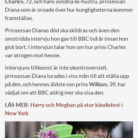
Charles
, 72, och hans avlidna ex-hustru, prinsessan
Diana som är oroade över hur kungligheterna kommer
framställas.
Prinsessan Dianas död ska skildras och även den
omstridda intervju hon gav till BBC två år innan hon
gick bort. I intervjun talar hon om hur prins Charles
var otrogen mot henne.
Intervjuns tillkomst är inte okontroversiell,
prinsessan Diana lurades i viss mån till att ställa upp
på den, och hennes äldste son prins
William
, 39, har
vädjat om att BBC aldrig mer ska visa den.
LÄS MER:
Harry och Meghan på stor kändisfest i
New York