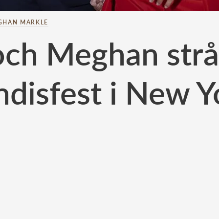
GHAN MARKLE
och Meghan strå
ndisfest i New Y