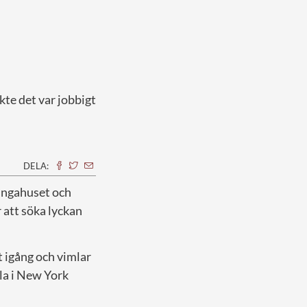
kte det var jobbigt
DELA:
kungahuset och
r att söka lyckan
t igång och vimlar
la i New York