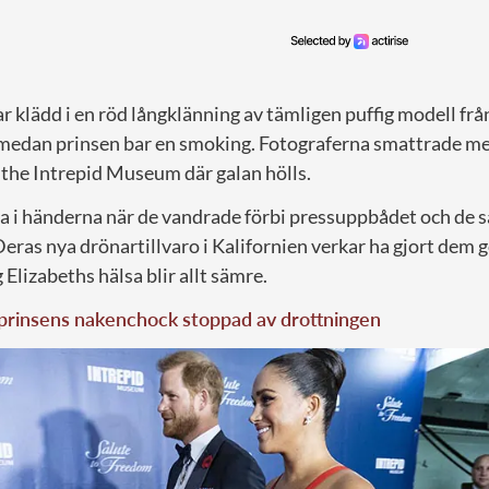
 klädd i en röd långklänning av tämligen puffig modell frå
medan prinsen bar en smoking. Fotograferna smattrade m
l the Intrepid Museum där galan hölls.
a i händerna när de vandrade förbi pressuppbådet och de s
eras nya drönartillvaro i Kalifornien verkar ha gjort dem 
 Elizabeths hälsa blir allt sämre.
prinsens nakenchock stoppad av drottningen