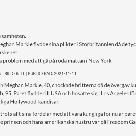
ksamheten.
ghan Markle flydde sina plikter i Storbritannien då de tyc
tarskenet.
a problem med att gå på röda mattan i New York.
N
|
BILDER: TT
|
PUBLICERAD: 2021-11-11
och Meghan Markle, 40, chockade britterna då de övergav 
th
, 95. Paret flydde till USA och bosatte sig i Los Angeles fö
tliga Hollywood-kändisar.
rots allt sina fördelar med att vara kungliga för nu är pare
te prinsen och hans amerikanska hustru var på Freedom Ga