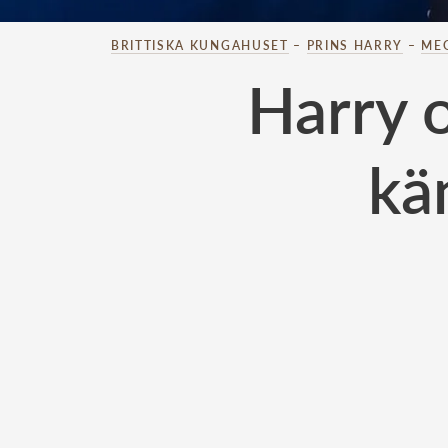
BRITTISKA KUNGAHUSET
–
PRINS HARRY
–
ME
Harry 
kä