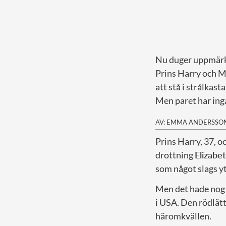
Nu duger uppmär
Prins Harry och Me
att stå i strålkas
Men paret har ing
AV: EMMA ANDERSSO
P
rins Harry, 37, 
drottning
Elizabe
som något slags y
Men det hade nog t
i USA. Den rödlät
häromkvällen.