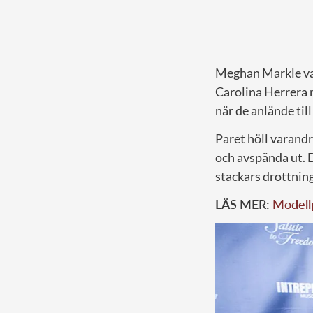
Meghan Markle var
Carolina Herrera 
när de anlände til
Paret höll varandr
och avspända ut. D
stackars drottning
LÄS MER:
Modell