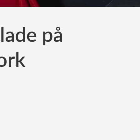
lade på
ork