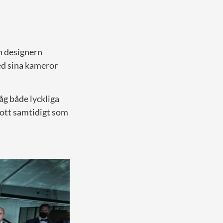
n designern
ed sina kameror
åg både lyckliga
gott samtidigt som