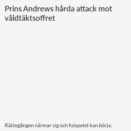
Prins Andrews hårda attack mot
Norska kungahuset
våldtäktsoffret
Danska kungahuset
Spanska kungahuset
Nederländska kungahuset
Belgiska kungahuset
Jordanska kungahuset
Luxemburgska storhertighuset
Japanska kejsarhuset
Thailändska kungahuset
Marockanska kungahuset
Monacos furstehus
Rättegången närmar sig och fulspelet kan börja.