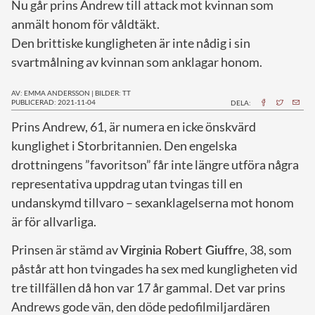
Nu går prins Andrew till attack mot kvinnan som
anmält honom för våldtäkt.
Den brittiske kungligheten är inte nådig i sin
svartmålning av kvinnan som anklagar honom.
AV: EMMA ANDERSSON
|
BILDER: TT
PUBLICERAD: 2021-11-04
DELA:
P
rins Andrew, 61, är numera en icke önskvärd
kunglighet i Storbritannien. Den engelska
drottningens ”favoritson” får inte längre utföra några
representativa uppdrag utan tvingas till en
undanskymd tillvaro – sexanklagelserna mot honom
är för allvarliga.
Prinsen är stämd av
Virginia Robert Giuffre
, 38, som
påstår att hon tvingades ha sex med kungligheten vid
tre tillfällen då hon var 17 år gammal. Det var prins
Andrews gode vän, den döde pedofilmiljardären