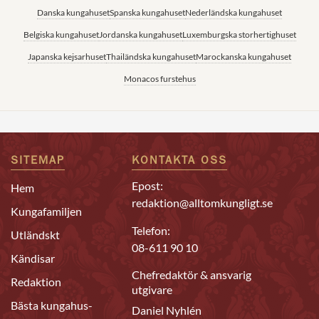
Danska kungahuset
Spanska kungahuset
Nederländska kungahuset
Belgiska kungahuset
Jordanska kungahuset
Luxemburgska storhertighuset
Japanska kejsarhuset
Thailändska kungahuset
Marockanska kungahuset
Monacos furstehus
SITEMAP
KONTAKTA OSS
Epost:
Hem
redaktion@alltomkungligt.se
Kungafamiljen
Telefon:
Utländskt
08-611 90 10
Kändisar
Chefredaktör & ansvarig
Redaktion
utgivare
Bästa kungahus-
Daniel Nyhlén