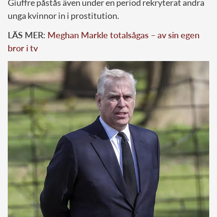
Giuffre påstås även under en period rekryterat andra
unga kvinnor in i prostitution.
LÄS MER:
Meghan Markle totalsågas – av sin egen
bror i tv