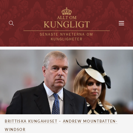
Toggl
navig
SENASTE NYHETERNA OM
KUNGLIGHETER
HEM
KUNGAFAMILJEN
UTLÄNDSKT
KÄNDISAR
VÄRLDENS KUNGAHUS
BRITTISKA KUNGAHUSET
–
ANDREW MOUNTBATTEN-
Svenska kungahuset
REDAKTION
WINDSOR
Brittiska kungahuset