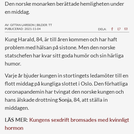
Den norske monarken berättade hemligheten under
en middag.
AV: GITTAN LARSSON
|
BILDER: TT
PUBLICERAD: 2021-11-04
DELA:
K
ung Harald, 84, är till åren kommen och har haft
problem med hälsan på sistone. Men den norske
statschefen har kvar sitt goda humör och sin härliga
humor.
Varje år bjuder kungen in stortingets ledamöter till en
flott middag på kungliga slottet i Oslo. Den förhatliga
coronapandemin har tvingat den norske kungen och
hans älskade drottning
Sonja
, 84, att ställa in
middagen.
LÄS MER:
Kungens sexdrift bromsades med kvinnligt
hormon