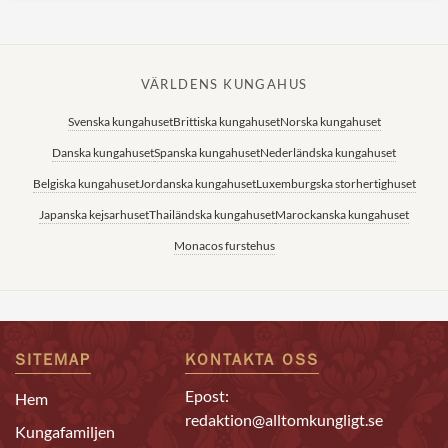
VÄRLDENS KUNGAHUS
Svenska kungahuset
Brittiska kungahuset
Norska kungahuset
Danska kungahuset
Spanska kungahuset
Nederländska kungahuset
Belgiska kungahuset
Jordanska kungahuset
Luxemburgska storhertighuset
Japanska kejsarhuset
Thailändska kungahuset
Marockanska kungahuset
Monacos furstehus
SITEMAP
KONTAKTA OSS
Epost:
Hem
redaktion@alltomkungligt.se
Kungafamiljen