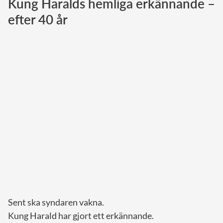
Kung Haralds hemliga erkännande –
efter 40 år
Norska kungahuset
Danska kungahuset
Spanska kungahuset
Nederländska kungahuset
Belgiska kungahuset
Jordanska kungahuset
Luxemburgska storhertighuset
Japanska kejsarhuset
Thailändska kungahuset
Marockanska kungahuset
Monacos furstehus
Sent ska syndaren vakna.
Kung Harald har gjort ett erkännande.