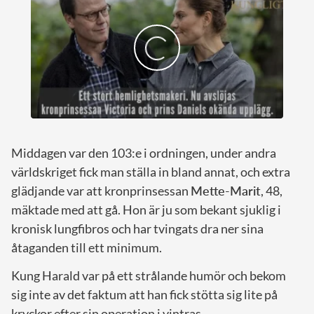
Middagen var den 103:e i ordningen, under andra
världskriget fick man ställa in bland annat, och extra
glädjande var att kronprinsessan
Mette-Marit
, 48,
mäktade med att gå. Hon är ju som bekant sjuklig i
kronisk lungfibros och har tvingats dra ner sina
åtaganden till ett minimum.
Kung Harald var på ett strålande humör och bekom
sig inte av det faktum att han fick stötta sig lite på
kryckor efter sin operation i vintras.