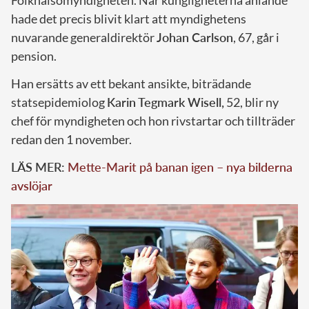
Folkhälsomyndigheten. När kungligheterna anlände
hade det precis blivit klart att myndighetens
nuvarande generaldirektör
Johan Carlson
, 67, går i
pension.
Han ersätts av ett bekant ansikte, biträdande
statsepidemiolog
Karin Tegmark Wisell,
52, blir ny
chef för myndigheten och hon rivstartar och tillträder
redan den 1 november.
LÄS MER:
Mette-Marit på banan igen – nya bilderna
avslöjar