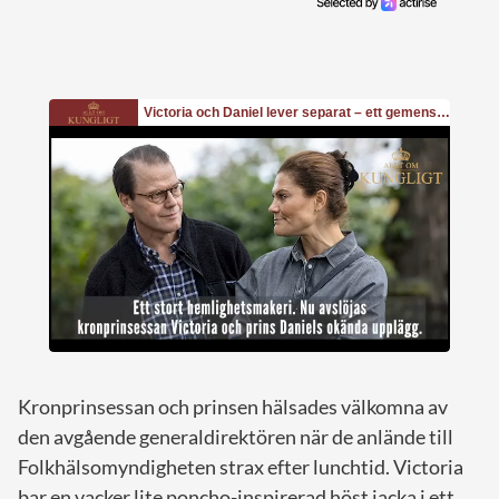
Kronprinsessan och prinsen hälsades välkomna av
den avgående generaldirektören när de anlände till
Folkhälsomyndigheten strax efter lunchtid. Victoria
bar en vacker lite poncho-inspirerad höst jacka i ett