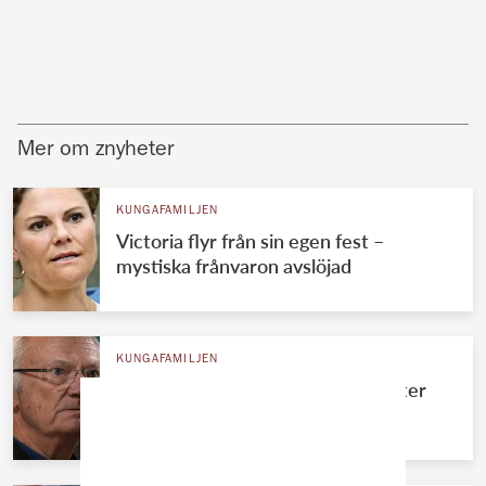
Mer om znyheter
KUNGAFAMILJEN
Victoria flyr från sin egen fest –
mystiska frånvaron avslöjad
KUNGAFAMILJEN
Kungens okända systerdotter bryter
tystnaden – avslöjar allt