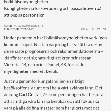
Folkhälsomyndigheten.
Kungligheterna förkovrade sig och passade även på
att peppa personalen.
AV: GITTAN LARSSON
|
BILDER: TT
PUBLICERAD: 2021-10-29
DELA:
U
nder pandemin har Folkhälsomyndigheten verkligen
kommit i ropet. Nästan varje dag har vi fått ta del av
de senaste prognoserna och rekommendationerna –
därför ter det sig naturligt att kronprinsessan
Victoria, 44, och prins Daniel, 48, förärade
myndigheten med ett besök.
Just nu genomför kungafamiljen en riktigt
besöksoffensiv runt om i hela vårt avlånga land. Det
är kung
Carl Gustaf
, 75, som personligen har beslutat
att samtliga våra län ska besökas och att fokus ska
vara på alla de fina insatser som har gjorts mot det