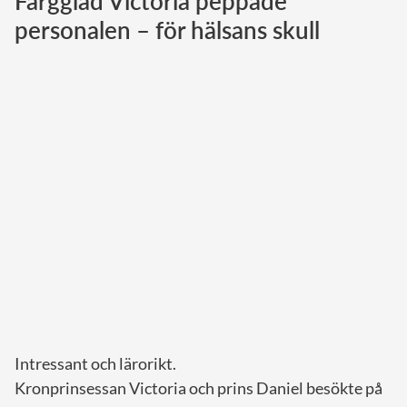
Färgglad Victoria peppade
personalen – för hälsans skull
Norska kungahuset
Danska kungahuset
Spanska kungahuset
Nederländska kungahuset
Belgiska kungahuset
Jordanska kungahuset
Luxemburgska storhertighuset
Japanska kejsarhuset
Thailändska kungahuset
Marockanska kungahuset
Monacos furstehus
Intressant och lärorikt.
Kronprinsessan Victoria och prins Daniel besökte på