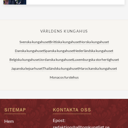
VÄRLDENS KUNGAHUS
Svenska kungahuset
Brittiska kungahuset
Norska kungahuset
Danska kungahuset
Spanska kungahuset
Nederländska kungahuset
Belgiska kungahuset
Jordanska kungahuset
Luxemburgska storhertighuset
Japanska kejsarhuset
Thailändska kungahuset
Marockanska kungahuset
Monacos furstehus
SITEMAP
KONTAKTA OSS
Epost:
Hem
redaktion@alltomkungligt.se