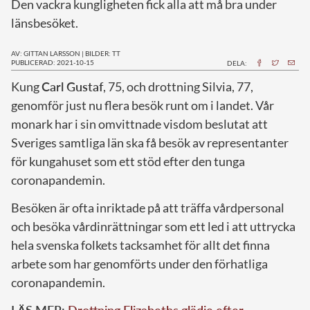
Den vackra kungligheten fick alla att må bra under
länsbesöket.
AV: GITTAN LARSSON
|
BILDER: TT
PUBLICERAD: 2021-10-15
DELA:
K
ung
Carl Gustaf
, 75, och drottning Silvia, 77,
genomför just nu flera besök runt om i landet. Vår
monark har i sin omvittnade visdom beslutat att
Sveriges samtliga län ska få besök av representanter
för kungahuset som ett stöd efter den tunga
coronapandemin.
Besöken är ofta inriktade på att träffa vårdpersonal
och besöka vårdinrättningar som ett led i att uttrycka
hela svenska folkets tacksamhet för allt det finna
arbete som har genomförts under den förhatliga
coronapandemin.
LÄS MER:
Drottning Elizabeths glädje efter