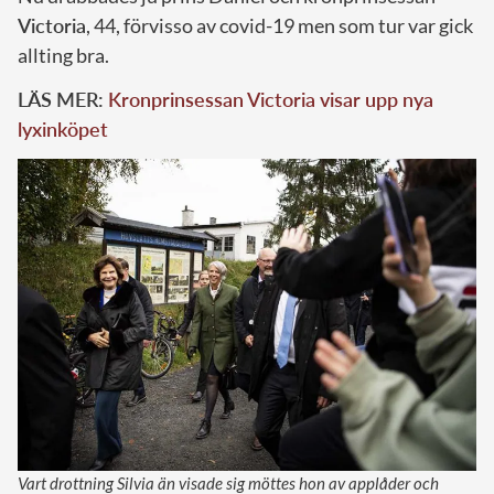
Victoria
, 44, förvisso av covid-19 men som tur var gick
allting bra.
LÄS MER:
Kronprinsessan Victoria visar upp nya
lyxinköpet
Vart drottning Silvia än visade sig möttes hon av applåder och