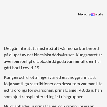
Det går inte att ta miste på att vår monark är berörd
på djupet av det kinesiska dödsviruset. Kungaparet är
även personligt drabbade då goda vänner till dem har
gått bort i covid-19.
Kungen och drottningen var ytterst noggranna att
följa samtliga restriktioner och dessutom var man lite
extra oroliga för svärsonen, prins
Daniel,
48, då ju han
som njurtransplanterad ingår i riskgruppen.
Nu drabbades ju prins Daniel och kronprinsessan