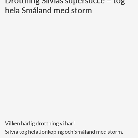
Drottning Silvias supersuccé – tog
hela Småland med storm
Norska kungahuset
Danska kungahuset
Spanska kungahuset
Nederländska kungahuset
Belgiska kungahuset
Jordanska kungahuset
Luxemburgska storhertighuset
Japanska kejsarhuset
Thailändska kungahuset
Marockanska kungahuset
Monacos furstehus
Vilken härlig drottning vi har!
Silvia tog hela Jönköping och Småland med storm.