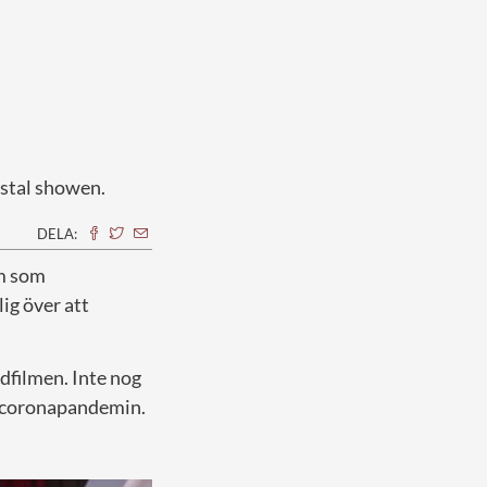
 stal showen.
DELA:
lm som
ig över att
ndfilmen. Inte nog
ga coronapandemin.