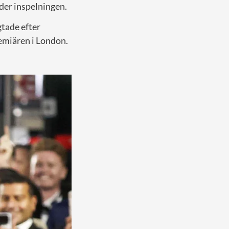
der inspelningen.
gtade efter
remiären i London.