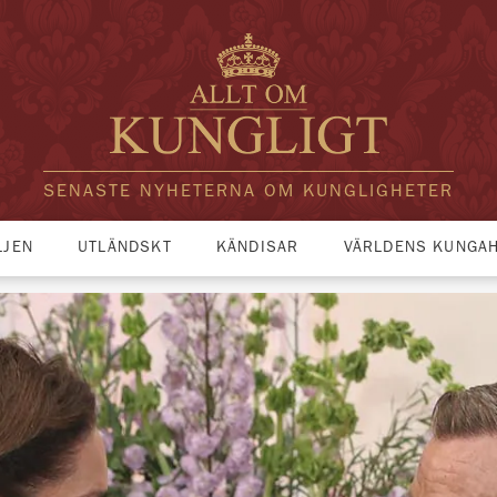
SENASTE NYHETERNA OM KUNGLIGHETER
LJEN
UTLÄNDSKT
KÄNDISAR
VÄRLDENS KUNGA