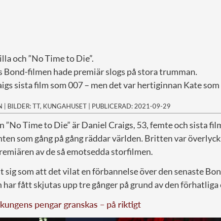
illa och ”No Time to Die”.
s Bond-filmen hade premiär slogs på stora trumman.
aigs sista film som 007 – men det var hertiginnan Kate som
N
|
BILDER: TT, KUNGAHUSET
|
PUBLICERAD: 2021-09-29
 ”No Time to Die” är Daniel Craigs, 53, femte och sista fi
en som gång på gång räddar världen. Britten var överlyckl
premiären av de så emotsedda storfilmen.
t sig som att det vilat en förbannelse över den senaste Bo
 har fått skjutas upp tre gånger på grund av den förhatli
kungens pengar granskas – på riktigt