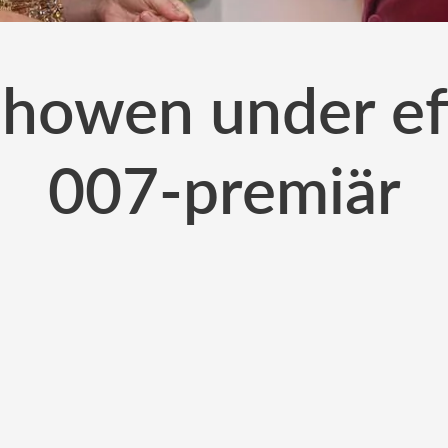
 showen under ef
007-premiär