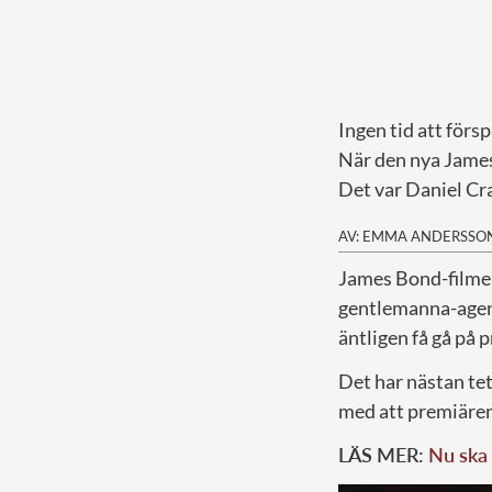
Ingen tid att försp
När den nya Jame
Det var Daniel Cr
AV: EMMA ANDERSSO
J
ames Bond-filmen
gentlemanna-agent
äntligen få gå på 
Det har nästan tet
med att premiären
LÄS MER:
Nu ska 