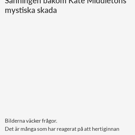
Sanningen bakom Kate Middletons
mystiska skada
Norska kungahuset
Danska kungahuset
Spanska kungahuset
Nederländska kungahuset
Belgiska kungahuset
Jordanska kungahuset
Luxemburgska storhertighuset
Japanska kejsarhuset
Thailändska kungahuset
Marockanska kungahuset
Monacos furstehus
Bilderna väcker frågor.
Det är många som har reagerat på att hertiginnan