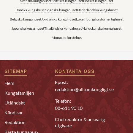
Svenska kungahuset
Brittiska kungahuset
Norska kungahuset
Danska kungahuset
Spanska kungahuset
Nederländska kungahuset
Belgiska kungahuset
Jordanska kungahuset
Luxemburgska storhertighuset
Japanska kejsarhuset
Thailändska kungahuset
Marockanska kungahuset
Monacos furstehus
SITEMAP
KONTAKTA OSS
Epost:
Hem
redaktion@alltomkungligt.se
Kungafamiljen
Telefon:
Utländskt
08-611 90 10
Kändisar
Chefredaktör & ansvarig
Redaktion
utgivare
Bästa kungahus-