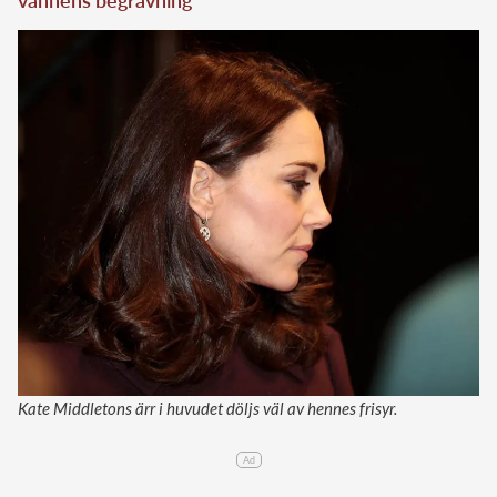
Kate Middletons ärr i huvudet döljs väl av hennes frisyr.