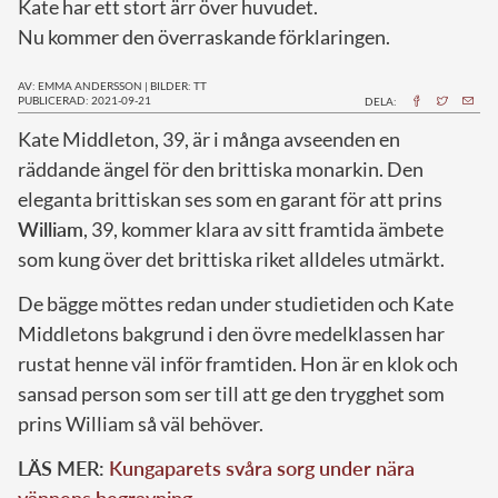
Kate har ett stort ärr över huvudet.
Nu kommer den överraskande förklaringen.
AV: EMMA ANDERSSON
|
BILDER: TT
PUBLICERAD: 2021-09-21
DELA:
K
ate Middleton, 39, är i många avseenden en
räddande ängel för den brittiska monarkin. Den
eleganta brittiskan ses som en garant för att prins
William
, 39, kommer klara av sitt framtida ämbete
som kung över det brittiska riket alldeles utmärkt.
De bägge möttes redan under studietiden och Kate
Middletons bakgrund i den övre medelklassen har
rustat henne väl inför framtiden. Hon är en klok och
sansad person som ser till att ge den trygghet som
prins William så väl behöver.
LÄS MER:
Kungaparets svåra sorg under nära
vännens begravning