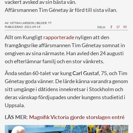
vackert avsked av sin bästa vän.
Affärsmannen Tim Génetay är förd till sista vilan.
AV: GITTAN LARSSON
|
BILDER: TT
PUBLICERAD: 2021-09-19
DELA:
A
llt om Kungligt
rapporterade
nyligen att den
framgångsrike affärsmannen Tim Génetay somnat in
omgiven av sina närmaste. Han avled den 24 augusti
och efterlämnar familj och en stor vänkrets.
Ända sedan 60-talet var kung
Carl Gustaf
, 75, och Tim
Génetay goda vänner. De lärde känna varandra genom
sitt umgänge i dåtidens innekretsar i Stockholm och
deras vänskap fördjupades under kungens studietid i
Uppsala.
LÄS MER:
Magnifik Victoria gjorde storslagen entré