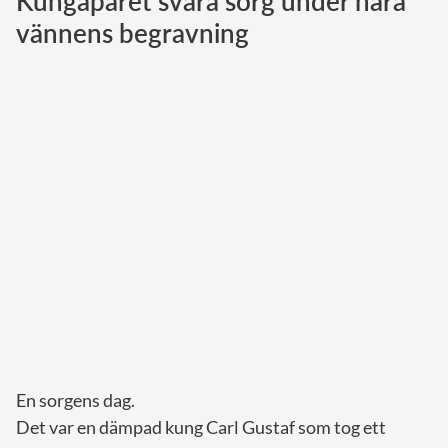
Kungaparet svåra sorg under nära
vännens begravning
Norska kungahuset
Danska kungahuset
Spanska kungahuset
Nederländska kungahuset
Belgiska kungahuset
Jordanska kungahuset
Luxemburgska storhertighuset
Japanska kejsarhuset
Thailändska kungahuset
Marockanska kungahuset
Monacos furstehus
En sorgens dag.
Det var en dämpad kung Carl Gustaf som tog ett