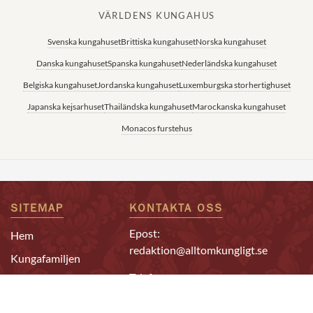
VÄRLDENS KUNGAHUS
Svenska kungahuset
Brittiska kungahuset
Norska kungahuset
Danska kungahuset
Spanska kungahuset
Nederländska kungahuset
Belgiska kungahuset
Jordanska kungahuset
Luxemburgska storhertighuset
Japanska kejsarhuset
Thailändska kungahuset
Marockanska kungahuset
Monacos furstehus
SITEMAP
KONTAKTA OSS
Epost:
Hem
redaktion@alltomkungligt.se
Kungafamiljen
Telefon:
Utländskt
08-611 90 10
Kändisar