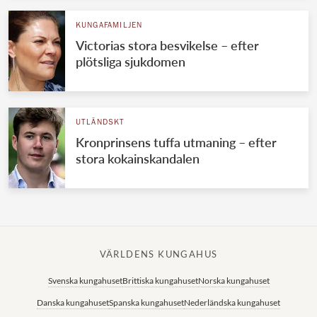
KUNGAFAMILJEN
Victorias stora besvikelse – efter
plötsliga sjukdomen
UTLÄNDSKT
Kronprinsens tuffa utmaning – efter
stora kokainskandalen
VÄRLDENS KUNGAHUS
Svenska kungahuset
Brittiska kungahuset
Norska kungahuset
Danska kungahuset
Spanska kungahuset
Nederländska kungahuset