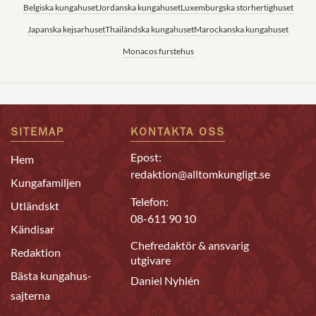
Belgiska kungahuset
Jordanska kungahuset
Luxemburgska storhertighuset
Japanska kejsarhuset
Thailändska kungahuset
Marockanska kungahuset
Monacos furstehus
SITEMAP
KONTAKTA OSS
Epost:
Hem
redaktion@alltomkungligt.se
Kungafamiljen
Telefon:
Utländskt
08-611 90 10
Kändisar
Chefredaktör & ansvarig
Redaktion
utgivare
Bästa kungahus-
Daniel Nyhlén
sajterna