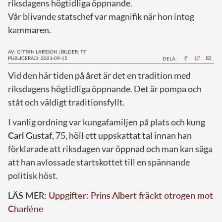
riksdagens högtidliga öppnande.
Vår blivande statschef var magnifik när hon intog
kammaren.
AV: GITTAN LARSSON
|
BILDER: TT
PUBLICERAD: 2021-09-15
DELA:
V
id den här tiden på året är det en tradition med
riksdagens högtidliga öppnande. Det är pompa och
ståt och väldigt traditionsfyllt.
I vanlig ordning var kungafamiljen på plats och kung
Carl Gustaf
, 75, höll ett uppskattat tal innan han
förklarade att riksdagen var öppnad och man kan säga
att han avlossade startskottet till en spännande
politisk höst.
LÄS MER:
Uppgifter: Prins Albert fräckt otrogen mot
Charléne