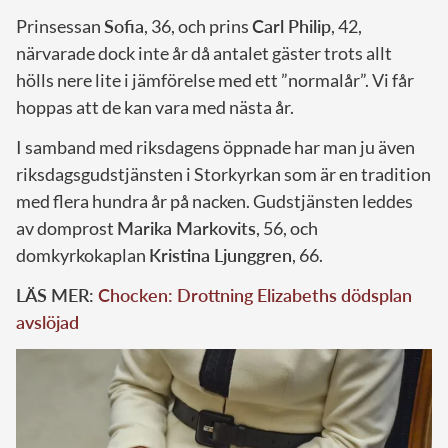
Prinsessan
Sofia
, 36, och prins
Carl Philip
, 42,
närvarade dock inte år då antalet gäster trots allt
hölls nere lite i jämförelse med ett ”normalår”. Vi får
hoppas att de kan vara med nästa år.
I samband med riksdagens öppnade har man ju även
riksdagsgudstjänsten i Storkyrkan som är en tradition
med flera hundra år på nacken. Gudstjänsten leddes
av domprost
Marika Markovits
, 56, och
domkyrkokaplan
Kristina Ljunggren
, 66.
LÄS MER:
Chocken: Drottning Elizabeths dödsplan
avslöjad