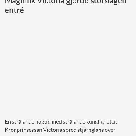
Magnifik Victoria gjorde storslagen
entré
Norska kungahuset
Danska kungahuset
Spanska kungahuset
Nederländska kungahuset
Belgiska kungahuset
Jordanska kungahuset
Luxemburgska storhertighuset
Japanska kejsarhuset
Thailändska kungahuset
Marockanska kungahuset
Monacos furstehus
En strålande högtid med strålande kungligheter.
Kronprinsessan Victoria spred stjärnglans över