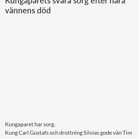
Kungaparets svåra sorg efter nära
vännens död
Norska kungahuset
Danska kungahuset
Spanska kungahuset
Nederländska kungahuset
Belgiska kungahuset
Jordanska kungahuset
Luxemburgska storhertighuset
Japanska kejsarhuset
Thailändska kungahuset
Marockanska kungahuset
Monacos furstehus
Kungaparet har sorg.
Kung Carl Gustafs och drottning Silvias gode vän Tim