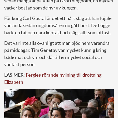
sedan många år på Vilan på Drottningholm, en mycket
vacker bostad som de hyr av kungen.
För kung Carl Gustaf är det ett hårt slag att han lojale
vän ända sedan ungdomsåren nu gått bort. De bägge
hade en tät och nära kontakt och sågs allt som oftast.
Det var inte alls ovanligt att man bjöd hem varandra
på middagar. Tim Genetay var mycket kunnig kring
både mat och vin och därtill en mycket social och
vänfast person.
LÄS MER:
Fergies rörande hyllning till drottning
Elizabeth