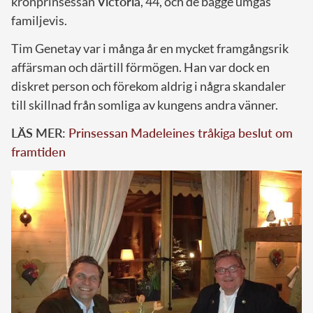
kronprinsessan
Victoria
, 44, och de bägge umgås
familjevis.
Tim Genetay var i många år en mycket framgångsrik
affärsman och därtill förmögen. Han var dock en
diskret person och förekom aldrig i några skandaler
till skillnad från somliga av kungens andra vänner.
LÄS MER:
Prinsessan Madeleines tråkiga beslut om
framtiden