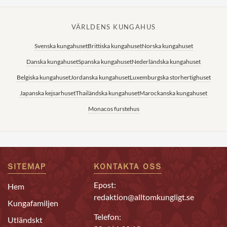
VÄRLDENS KUNGAHUS
Svenska kungahuset
Brittiska kungahuset
Norska kungahuset
Danska kungahuset
Spanska kungahuset
Nederländska kungahuset
Belgiska kungahuset
Jordanska kungahuset
Luxemburgska storhertighuset
Japanska kejsarhuset
Thailändska kungahuset
Marockanska kungahuset
Monacos furstehus
SITEMAP
KONTAKTA OSS
Epost:
Hem
redaktion@alltomkungligt.se
Kungafamiljen
Telefon:
Utländskt