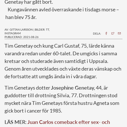
Genetay har gått bort.
Kungavännen avled överraskande i tisdags morse –
han blev 75 år.
AV: GITTAN LARSSON
|
BILDER: TT,
INSTAGRAM
DELA:
PUBLICERAD: 2021-08-26
T
im Genetay och kung Carl Gustaf, 75, lärde känna
varandra redan under 60-talet. De umgicks i samma
kretsar och studerade även samtidigt i Uppsala.
Genom åren utvecklades och växte deras vänskap och
de fortsatte att umgås ända in i våra dagar.
Tim Genetays dotter
Josephine Genetay,
44, är
guddotter till drottning Silvia, 77. Drottningen stod
mycket nära Tim Genetays första hustru Agneta som
gick bort i cancer för 1985.
LÄS MER:
Juan Carlos comeback efter sex- och