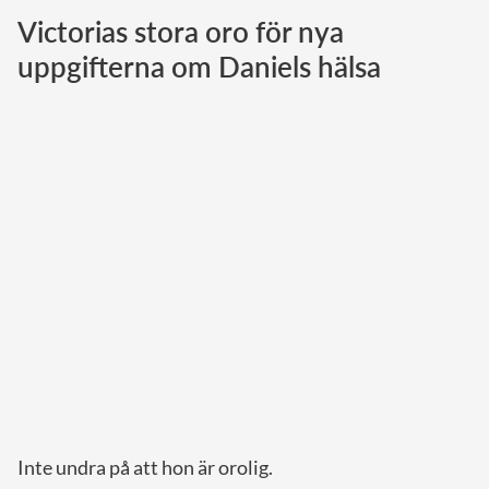
Victorias stora oro för nya
Norska kungahuset
uppgifterna om Daniels hälsa
Danska kungahuset
Spanska kungahuset
Nederländska kungahuset
Belgiska kungahuset
Jordanska kungahuset
Luxemburgska storhertighuset
Japanska kejsarhuset
Thailändska kungahuset
Marockanska kungahuset
Monacos furstehus
Inte undra på att hon är orolig.