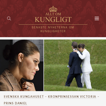
Toggl
navig
SENASTE NYHETERNA OM
KUNGLIGHETER
HEM
KUNGAFAMILJEN
UTLÄNDSKT
KÄNDISAR
VÄRLDENS KUNGAHUS
SVENSKA KUNGAHUSET
–
KRONPRINSESSAN VICTORIA
–
Svenska kungahuset
REDAKTION
PRINS DANIEL
Brittiska kungahuset