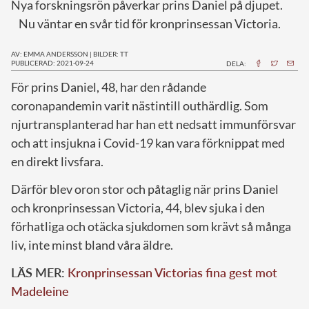
Nya forskningsrön påverkar prins Daniel på djupet.
Nu väntar en svår tid för kronprinsessan Victoria.
AV: EMMA ANDERSSON
|
BILDER: TT
PUBLICERAD: 2021-09-24
DELA:
F
ör prins Daniel, 48, har den rådande
coronapandemin varit nästintill outhärdlig. Som
njurtransplanterad har han ett nedsatt immunförsvar
och att insjukna i Covid-19 kan vara förknippat med
en direkt livsfara.
Därför blev oron stor och påtaglig när prins Daniel
och kronprinsessan Victoria, 44, blev sjuka i den
förhatliga och otäcka sjukdomen som krävt så många
liv, inte minst bland våra äldre.
LÄS MER:
Kronprinsessan Victorias fina gest mot
Madeleine