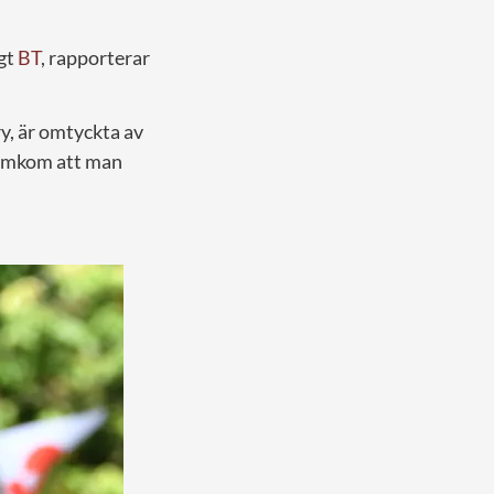
igt
BT
, rapporterar
y, är omtyckta av
ramkom att man