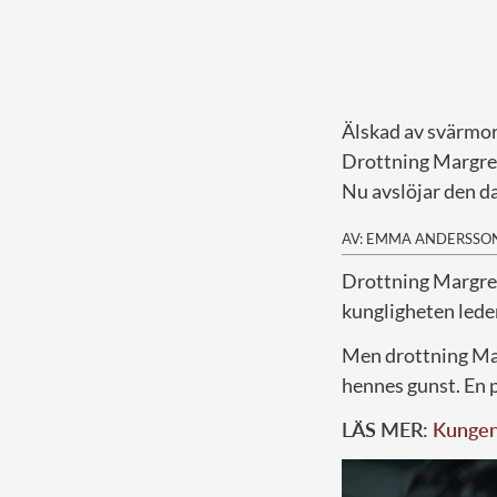
Älskad av svärmor
Drottning Margret
Nu avslöjar den d
AV: EMMA ANDERSSO
D
rottning Margret
kungligheten leder
Men drottning Marg
hennes gunst. En 
LÄS MER:
Kungen 