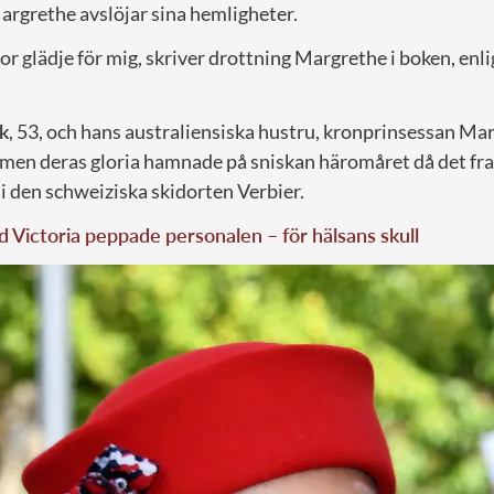
rgrethe avslöjar sina hemligheter.
tor glädje för mig, skriver drottning Margrethe i boken, enl
k
, 53, och hans australiensiska hustru, kronprinsessan Mar
, men deras gloria hamnade på sniskan häromåret då det f
s i den schweiziska skidorten Verbier.
d Victoria peppade personalen – för hälsans skull