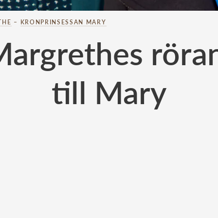
THE
–
KRONPRINSESSAN MARY
Margrethes röran
till Mary