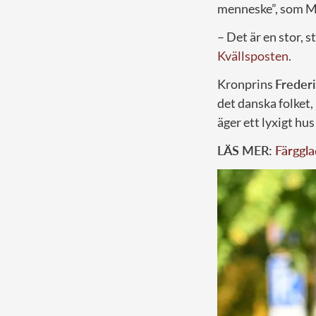
menneske”, som Ma
– Det är en stor, s
Kvällsposten
.
Kronprins
Frederi
det danska folket
äger ett lyxigt hu
LÄS MER:
Färggla