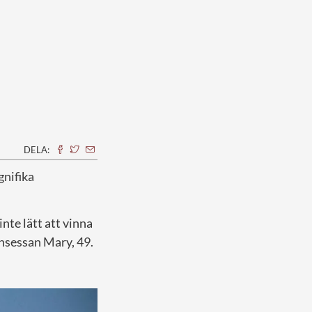
DELA:
gnifika
nte lätt att vinna
nsessan Mary, 49.