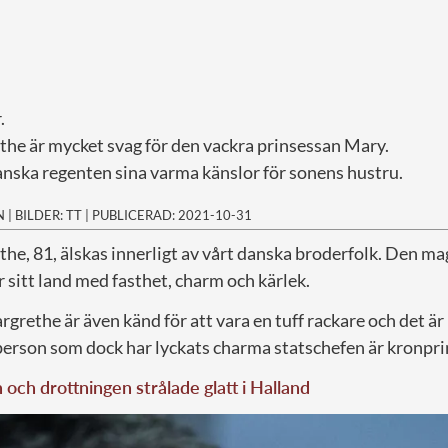
.
he är mycket svag för den vackra prinsessan Mary.
anska regenten sina varma känslor för sonens hustru.
N
|
BILDER: TT
|
PUBLICERAD: 2021-10-31
he, 81, älskas innerligt av vårt danska broderfolk. Den ma
 sitt land med fasthet, charm och kärlek.
rethe är även känd för att vara en tuff rackare och det är i
person som dock har lyckats charma statschefen är kronpri
och drottningen strålade glatt i Halland