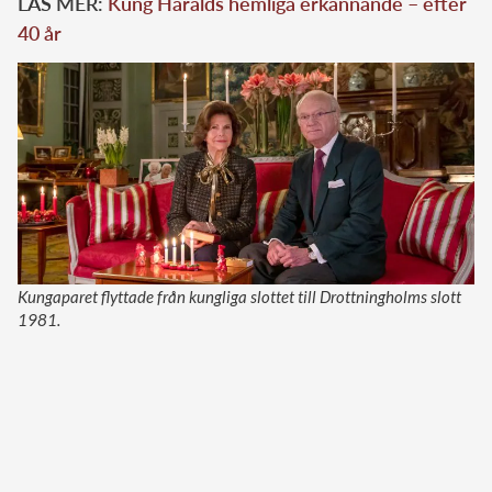
LÄS MER:
Kung Haralds hemliga erkännande – efter
40 år
Kungaparet flyttade från kungliga slottet till Drottningholms slott
1981.