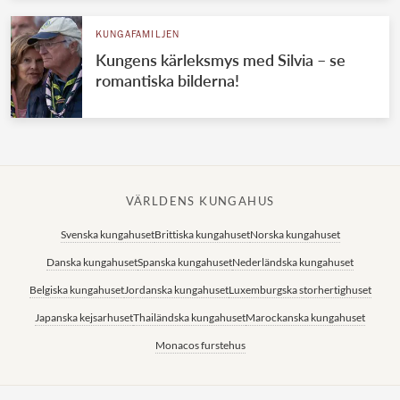
KUNGAFAMILJEN
Kungens kärleksmys med Silvia – se
romantiska bilderna!
VÄRLDENS KUNGAHUS
Svenska kungahuset
Brittiska kungahuset
Norska kungahuset
Danska kungahuset
Spanska kungahuset
Nederländska kungahuset
Belgiska kungahuset
Jordanska kungahuset
Luxemburgska storhertighuset
Japanska kejsarhuset
Thailändska kungahuset
Marockanska kungahuset
Monacos furstehus