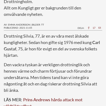
Drottningholm.
Allt om Kungligt ger er bakgrunden till den
omvälvande nyheten.
AV: EMMA ANDERSSON
|
BILDER: TT
PUBLICERAD: 2021-11-05
DELA:
D
rottning Silvia, 77, är en av våra mest älskade
kungligheter. Sedan hon gifte sig 1976 med kung
Carl
Gustaf
, 75, är hon för evigt en del av svenska folkets
hjärtan.
Den vackra tyskan är verkligen drottninglik och
hennes värme och charm förtjusar och förundrar
undersåtarna. Men tidens tand kan vi inte göra
någonting åt och en dag riskerar drottning Silvia att
bli änka.
LÄS MER:
Prins Andrews hårda attack mot
våldtäktsoffret