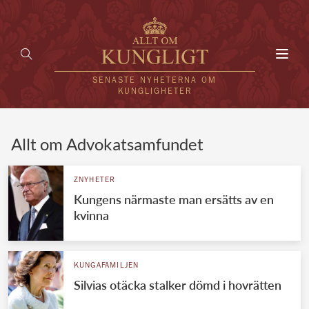
Toggl
navig
SENASTE NYHETERNA OM
KUNGLIGHETER
HEM
Allt om Advokatsamfundet
KUNGAFAMILJEN
ZNYHETER
Kungens närmaste man ersätts av en
UTLÄNDSKT
kvinna
KÄNDISAR
VÄRLDENS KUNGAHUS
KUNGAFAMILJEN
Silvias otäcka stalker dömd i hovrätten
Svenska kungahuset
REDAKTION
Brittiska kungahuset