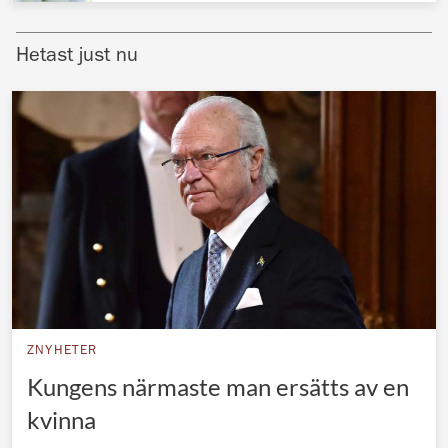
Norska kungahuset
Hetast just nu
Danska kungahuset
Spanska kungahuset
Nederländska kungahuset
Belgiska kungahuset
Jordanska kungahuset
Luxemburgska storhertighuset
Japanska kejsarhuset
Thailändska kungahuset
Marockanska kungahuset
ZNYHETER
Kungens närmaste man ersätts av en
Monacos furstehus
kvinna