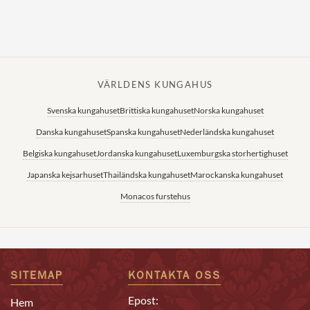
VÄRLDENS KUNGAHUS
Svenska kungahuset
Brittiska kungahuset
Norska kungahuset
Danska kungahuset
Spanska kungahuset
Nederländska kungahuset
Belgiska kungahuset
Jordanska kungahuset
Luxemburgska storhertighuset
Japanska kejsarhuset
Thailändska kungahuset
Marockanska kungahuset
Monacos furstehus
SITEMAP
KONTAKTA OSS
Epost:
Hem