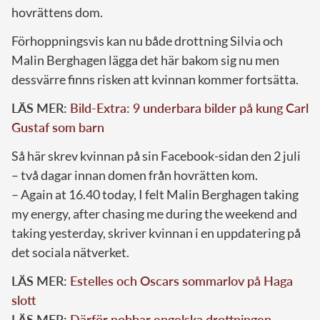
hovrättens dom.
Förhoppningsvis kan nu både drottning Silvia och
Malin Berghagen lägga det här bakom sig nu men
dessvärre finns risken att kvinnan kommer fortsätta.
LÄS MER:
Bild-Extra: 9 underbara bilder på kung Carl
Gustaf som barn
Så här skrev kvinnan på sin Facebook-sidan den 2 juli
– två dagar innan domen från hovrätten kom.
– Again at 16.40 today, I felt Malin Berghagen taking
my energy, after chasing me during the weekend and
taking yesterday, skriver kvinnan i en uppdatering på
det sociala nätverket.
LÄS MER:
Estelles och Oscars sommarlov på Haga
slott
LÄS MER:
Därför nobbar engelska drottningen