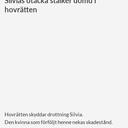
Silvias otäcka stalker dömd i
hovrätten
Norska kungahuset
Danska kungahuset
Spanska kungahuset
Nederländska kungahuset
Belgiska kungahuset
Jordanska kungahuset
Luxemburgska storhertighuset
Japanska kejsarhuset
Thailändska kungahuset
Marockanska kungahuset
Monacos furstehus
Hovrätten skyddar drottning Silvia.
Den kvinna som förföljt henne nekas skadestånd.