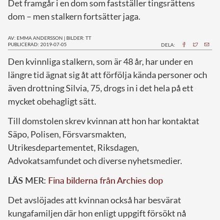
Det framgår i en dom som fastställer tingsrättens
dom – men stalkern fortsätter jaga.
AV: EMMA ANDERSSON
|
BILDER: TT
PUBLICERAD: 2019-07-05
DELA:
D
en kvinnliga stalkern, som är 48 år, har under en
längre tid ägnat sig åt att förfölja kända personer och
även drottning Silvia, 75, drogs in i det hela på ett
mycket obehagligt sätt.
Till domstolen skrev kvinnan att hon har kontaktat
Säpo, Polisen, Försvarsmakten,
Utrikesdepartementet, Riksdagen,
Advokatsamfundet och diverse nyhetsmedier.
LÄS MER:
Fina bilderna från Archies dop
Det avslöjades att kvinnan också har besvärat
kungafamiljen där hon enligt uppgift försökt nå