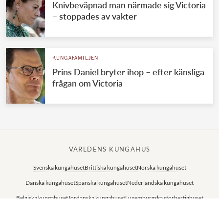
Knivbeväpnad man närmade sig Victoria
– stoppades av vakter
KUNGAFAMILJEN
Prins Daniel bryter ihop – efter känsliga
frågan om Victoria
VÄRLDENS KUNGAHUS
Svenska kungahuset
Brittiska kungahuset
Norska kungahuset
Danska kungahuset
Spanska kungahuset
Nederländska kungahuset
Belgiska kungahuset
Jordanska kungahuset
Luxemburgska storhertighuset
Japanska kejsarhuset
Thailändska kungahuset
Marockanska kungahuset