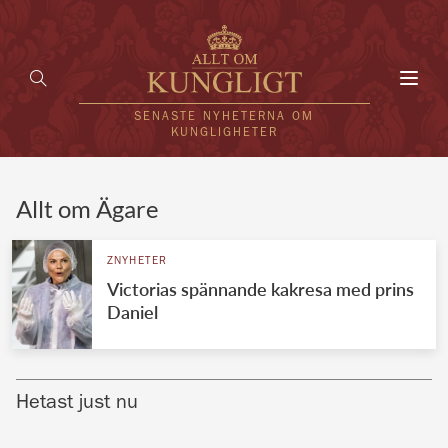
Toggl
navig
SENASTE NYHETERNA OM
KUNGLIGHETER
HEM
Allt om Ägare
KUNGAFAMILJEN
ZNYHETER
Victorias spännande kakresa med prins
UTLÄNDSKT
Daniel
KÄNDISAR
VÄRLDENS KUNGAHUS
Hetast just nu
Svenska kungahuset
REDAKTION
Brittiska kungahuset