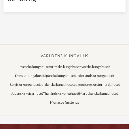
VÄRLDENS KUNGAHUS
Svenska kungahuset
Brittiska kungahuset
Norska kungahuset
Danska kungahuset
Spanska kungahuset
Nederländska kungahuset
Belgiska kungahuset
Jordanska kungahuset
Luxemburgska storhertighuset
Japanska kejsarhuset
Thailändska kungahuset
Marockanska kungahuset
Monacos furstehus