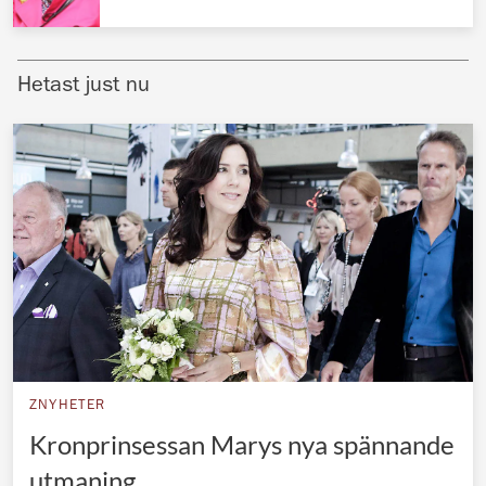
Norska kungahuset
Danska kungahuset
Hetast just nu
Spanska kungahuset
Nederländska kungahuset
Belgiska kungahuset
Jordanska kungahuset
Luxemburgska storhertighuset
Japanska kejsarhuset
Thailändska kungahuset
Marockanska kungahuset
ZNYHETER
Monacos furstehus
Kronprinsessan Marys nya spännande
utmaning