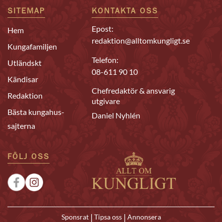
SITEMAP
KONTAKTA OSS
Epost:
Hem
redaktion@alltomkungligt.se
Kungafamiljen
Telefon:
Utländskt
08-611 90 10
Kändisar
Chefredaktör & ansvarig
Redaktion
utgivare
Bästa kungahus-
Daniel Nyhlén
sajterna
FÖLJ OSS
|
|
Sponsrat
Tipsa oss
Annonsera