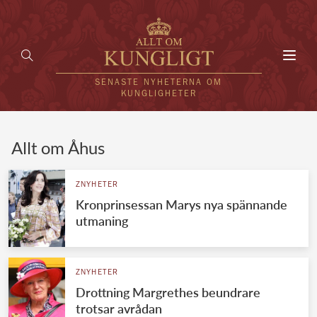
Toggl
navig
SENASTE NYHETERNA OM
KUNGLIGHETER
HEM
Allt om Åhus
KUNGAFAMILJEN
ZNYHETER
Kronprinsessan Marys nya spännande
UTLÄNDSKT
utmaning
KÄNDISAR
VÄRLDENS KUNGAHUS
ZNYHETER
Drottning Margrethes beundrare
Svenska kungahuset
REDAKTION
trotsar avrådan
Brittiska kungahuset