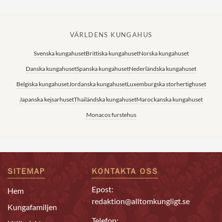
VÄRLDENS KUNGAHUS
Svenska kungahuset
Brittiska kungahuset
Norska kungahuset
Danska kungahuset
Spanska kungahuset
Nederländska kungahuset
Belgiska kungahuset
Jordanska kungahuset
Luxemburgska storhertighuset
Japanska kejsarhuset
Thailändska kungahuset
Marockanska kungahuset
Monacos furstehus
SITEMAP
KONTAKTA OSS
Epost:
Hem
redaktion@alltomkungligt.se
Kungafamiljen
Telefon: