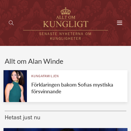
Toggl
navig
SENASTE NYHETERNA OM
KUNGLIGHETER
HEM
Allt om Alan Winde
KUNGAFAMILJEN
KUNGAFAMILJEN
Förklaringen bakom Sofias mystiska
UTLÄNDSKT
försvinnande
KÄNDISAR
VÄRLDENS KUNGAHUS
Hetast just nu
Svenska kungahuset
REDAKTION
Brittiska kungahuset