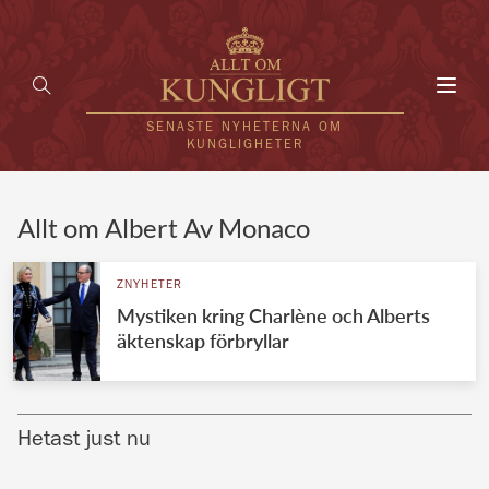
Toggl
navig
SENASTE NYHETERNA OM
KUNGLIGHETER
HEM
Allt om Albert Av Monaco
KUNGAFAMILJEN
ZNYHETER
Mystiken kring Charlène och Alberts
UTLÄNDSKT
äktenskap förbryllar
KÄNDISAR
VÄRLDENS KUNGAHUS
Hetast just nu
Svenska kungahuset
REDAKTION
Brittiska kungahuset