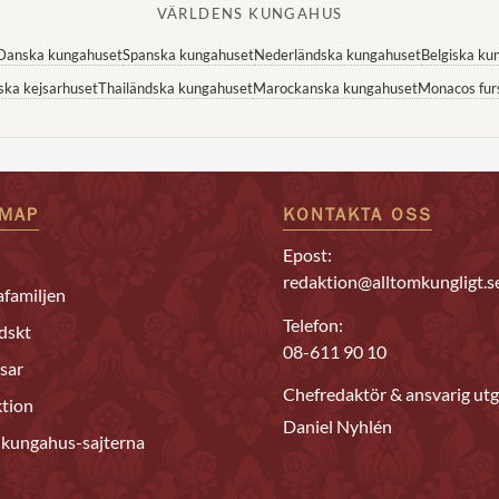
VÄRLDENS KUNGAHUS
Danska kungahuset
Spanska kungahuset
Nederländska kungahuset
Belgiska ku
ska kejsarhuset
Thailändska kungahuset
Marockanska kungahuset
Monacos fur
EMAP
KONTAKTA OSS
Epost:
redaktion@alltomkungligt.s
familjen
Telefon:
dskt
08-611 90 10
sar
Chefredaktör & ansvarig utg
tion
Daniel Nyhlén
 kungahus-sajterna