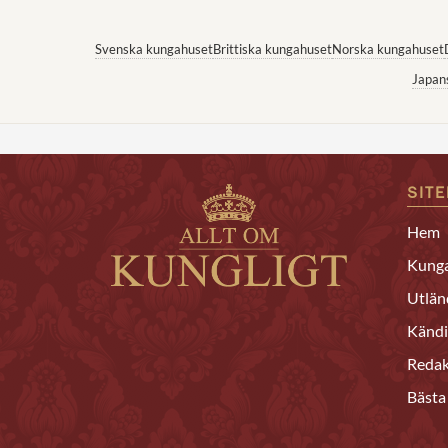
Svenska kungahuset
Brittiska kungahuset
Norska kungahuset
Japan
SIT
Hem
Kunga
Utlän
Kändi
Redak
Bästa