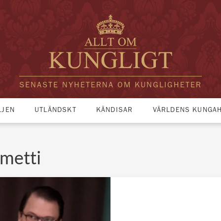
SENASTE NYHETERNA OM KUNGLIGHETER
LJEN
UTLÄNDSKT
KÄNDISAR
VÄRLDENS KUNGA
ometti