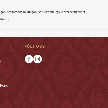
ngahuset
Jordanska kungahuset
Luxemburgska storhertighuset
stehus
FÖLJ OSS
e
ivare