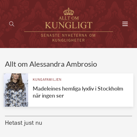
Toggl
navig
SENASTE NYHETERNA OM
KUNGLIGHETER
HEM
Allt om Alessandra Ambrosio
KUNGAFAMILJEN
KUNGAFAMILJEN
Madeleines hemliga lyxliv i Stockholm
UTLÄNDSKT
när ingen ser
KÄNDISAR
VÄRLDENS KUNGAHUS
Hetast just nu
Svenska kungahuset
REDAKTION
Brittiska kungahuset