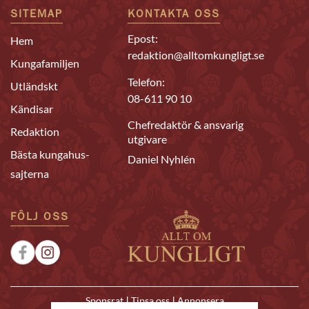
SITEMAP
KONTAKTA OSS
Epost:
Hem
redaktion@alltomkungligt.se
Kungafamiljen
Telefon:
Utländskt
08-611 90 10
Kändisar
Chefredaktör & ansvarig
Redaktion
utgivare
Bästa kungahus-
Daniel Nyhlén
sajterna
FÖLJ OSS
|
|
Sponsrat
Tipsa oss
Annonsera