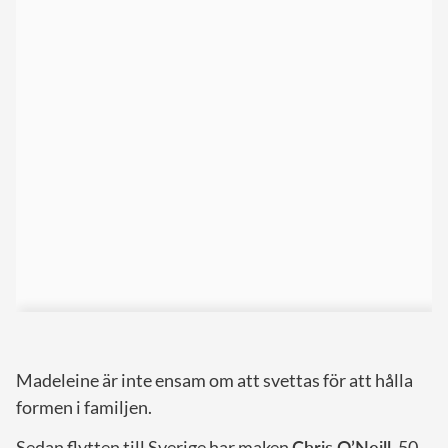
Madeleine är inte ensam om att svettas för att hålla
formen i familjen.
Sedan flytten till Sverige har maken
Chris O’Neill
, 50,