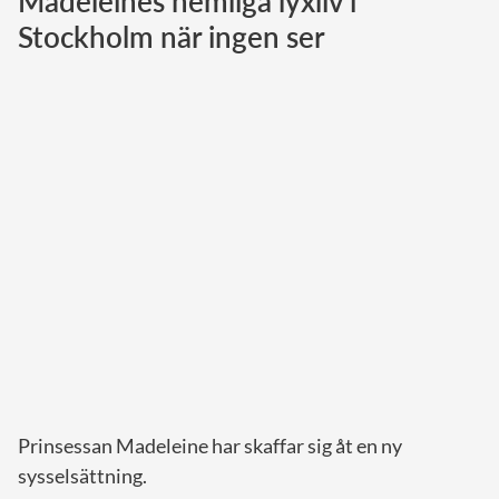
Madeleines hemliga lyxliv i
Stockholm när ingen ser
Norska kungahuset
Danska kungahuset
Spanska kungahuset
Nederländska kungahuset
Belgiska kungahuset
Jordanska kungahuset
Luxemburgska storhertighuset
Japanska kejsarhuset
Thailändska kungahuset
Marockanska kungahuset
Monacos furstehus
Prinsessan Madeleine har skaffar sig åt en ny
sysselsättning.