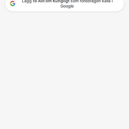
Lägg till
Allt om Kungligt
som föredragen källa i
Google