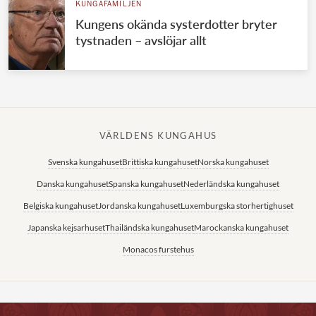
KUNGAFAMILJEN
Kungens okända systerdotter bryter
tystnaden – avslöjar allt
VÄRLDENS KUNGAHUS
Svenska kungahuset
Brittiska kungahuset
Norska kungahuset
Danska kungahuset
Spanska kungahuset
Nederländska kungahuset
Belgiska kungahuset
Jordanska kungahuset
Luxemburgska storhertighuset
Japanska kejsarhuset
Thailändska kungahuset
Marockanska kungahuset
Monacos furstehus