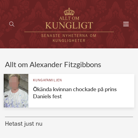
Toggl
navig
SENASTE NYHETERNA OM
KUNGLIGHETER
HEM
Allt om Alexander Fitzgibbons
KUNGAFAMILJEN
KUNGAFAMILJEN
Ökända kvinnan chockade på prins
UTLÄNDSKT
Daniels fest
KÄNDISAR
VÄRLDENS KUNGAHUS
Hetast just nu
Svenska kungahuset
REDAKTION
Brittiska kungahuset