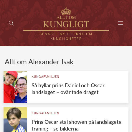
Toggl
navig
SENASTE NYHETERNA OM
KUNGLIGHETER
HEM
Allt om Alexander Isak
KUNGAFAMILJEN
KUNGAFAMILJEN
Så hyllar prins Daniel och Oscar
UTLÄNDSKT
landslaget – oväntade draget
KÄNDISAR
VÄRLDENS KUNGAHUS
KUNGAFAMILJEN
Prins Oscar stal showen på landslagets
Svenska kungahuset
REDAKTION
träning – se bilderna
Brittiska kungahuset