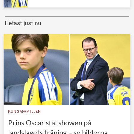
Norska kungahuset
Danska kungahuset
Hetast just nu
Spanska kungahuset
Nederländska kungahuset
Belgiska kungahuset
Jordanska kungahuset
Luxemburgska storhertighuset
Japanska kejsarhuset
Thailändska kungahuset
Marockanska kungahuset
KUNGAFAMILJEN
Monacos furstehus
Prins Oscar stal showen på
landslagets träning – se bilderna