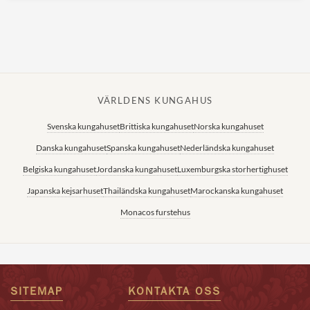
VÄRLDENS KUNGAHUS
Svenska kungahuset
Brittiska kungahuset
Norska kungahuset
Danska kungahuset
Spanska kungahuset
Nederländska kungahuset
Belgiska kungahuset
Jordanska kungahuset
Luxemburgska storhertighuset
Japanska kejsarhuset
Thailändska kungahuset
Marockanska kungahuset
Monacos furstehus
SITEMAP
KONTAKTA OSS