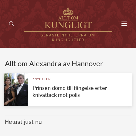
Toggl
navig
SENASTE NYHETERNA OM
KUNGLIGHETER
HEM
Allt om Alexandra av Hannover
KUNGAFAMILJEN
ZNYHETER
Prinsen dömd till fängelse efter
UTLÄNDSKT
knivattack mot polis
KÄNDISAR
VÄRLDENS KUNGAHUS
Hetast just nu
Svenska kungahuset
REDAKTION
Brittiska kungahuset