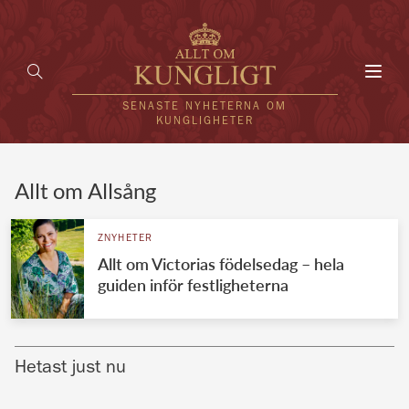
Toggl
navig
SENASTE NYHETERNA OM
KUNGLIGHETER
HEM
Allt om Allsång
KUNGAFAMILJEN
ZNYHETER
Allt om Victorias födelsedag – hela
UTLÄNDSKT
guiden inför festligheterna
KÄNDISAR
VÄRLDENS KUNGAHUS
Hetast just nu
Svenska kungahuset
REDAKTION
Brittiska kungahuset