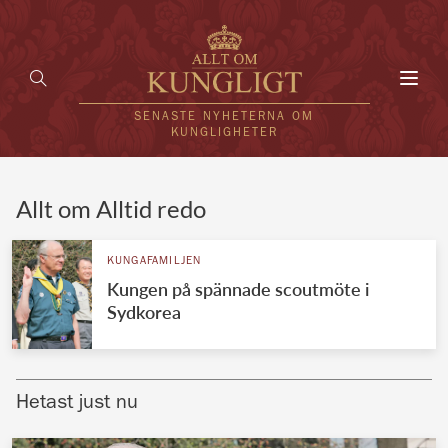
Toggl
navig
SENASTE NYHETERNA OM
KUNGLIGHETER
HEM
Allt om Alltid redo
KUNGAFAMILJEN
KUNGAFAMILJEN
Kungen på spännade scoutmöte i
UTLÄNDSKT
Sydkorea
KÄNDISAR
VÄRLDENS KUNGAHUS
Hetast just nu
Svenska kungahuset
REDAKTION
Brittiska kungahuset