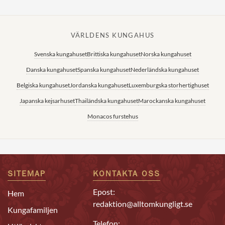
VÄRLDENS KUNGAHUS
Svenska kungahuset
Brittiska kungahuset
Norska kungahuset
Danska kungahuset
Spanska kungahuset
Nederländska kungahuset
Belgiska kungahuset
Jordanska kungahuset
Luxemburgska storhertighuset
Japanska kejsarhuset
Thailändska kungahuset
Marockanska kungahuset
Monacos furstehus
SITEMAP
KONTAKTA OSS
Epost:
Hem
redaktion@alltomkungligt.se
Kungafamiljen
Telefon: