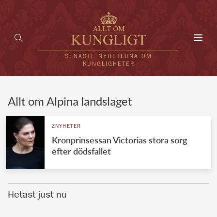
Toggl
navig
SENASTE NYHETERNA OM
KUNGLIGHETER
HEM
Allt om Alpina landslaget
KUNGAFAMILJEN
ZNYHETER
Kronprinsessan Victorias stora sorg
UTLÄNDSKT
efter dödsfallet
KÄNDISAR
VÄRLDENS KUNGAHUS
Hetast just nu
Svenska kungahuset
REDAKTION
Brittiska kungahuset