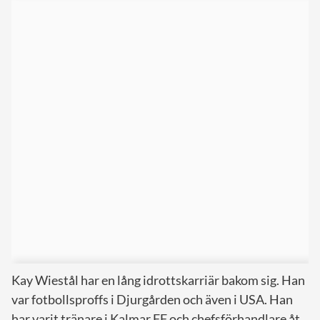
Kay Wiestål har en lång idrottskarriär bakom sig. Han
var fotbollsproffs i Djurgården och även i USA. Han
har varit tränare i Kalmar FF och chefsförhandlare åt