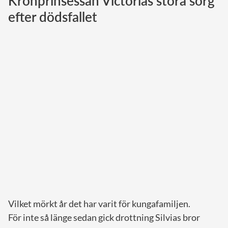
Kronprinsessan Victorias stora sorg
efter dödsfallet
Norska kungahuset
Danska kungahuset
Spanska kungahuset
Nederländska kungahuset
Belgiska kungahuset
Jordanska kungahuset
Luxemburgska storhertighuset
Japanska kejsarhuset
Thailändska kungahuset
Marockanska kungahuset
Monacos furstehus
Vilket mörkt år det har varit för kungafamiljen.
För inte så länge sedan gick drottning Silvias bror