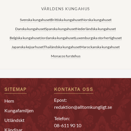
VÄRLDENS KUNGAHUS
Svenska kungahuset
Brittiska kungahuset
Norska kungahuset
Danska kungahuset
Spanska kungahuset
Nederländska kungahuset
Belgiska kungahuset
Jordanska kungahuset
Luxemburgska storhertighuset
Japanska kejsarhuset
Thailändska kungahuset
Marockanska kungahuset
Monacos furstehus
SITEMAP
KONTAKTA OSS
Epost:
Hem
redaktion@alltomkungligt.se
Kungafamiljen
Telefon:
Utländskt
08-611 90 10
Kändisar