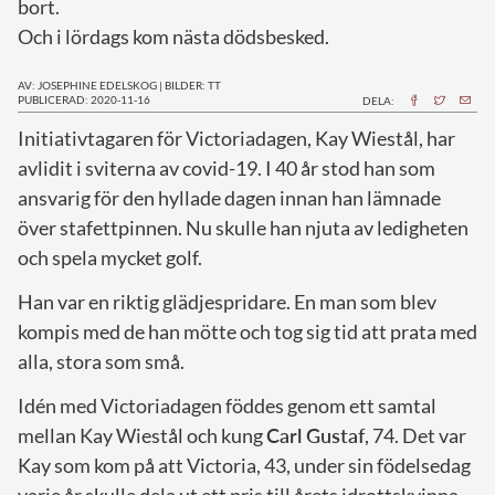
bort.
Och i lördags kom nästa dödsbesked.
AV: JOSEPHINE EDELSKOG
|
BILDER: TT
PUBLICERAD: 2020-11-16
DELA:
I
nitiativtagaren för Victoriadagen, Kay Wiestål, har
avlidit i sviterna av covid-19. I 40 år stod han som
ansvarig för den hyllade dagen innan han lämnade
över stafettpinnen. Nu skulle han njuta av ledigheten
och spela mycket golf.
Han var en riktig glädjespridare. En man som blev
kompis med de han mötte och tog sig tid att prata med
alla, stora som små.
Idén med Victoriadagen föddes genom ett samtal
mellan Kay Wiestål och kung
Carl Gustaf
, 74. Det var
Kay som kom på att Victoria, 43, under sin födelsedag
varje år skulle dela ut ett pris till årets idrottskvinna