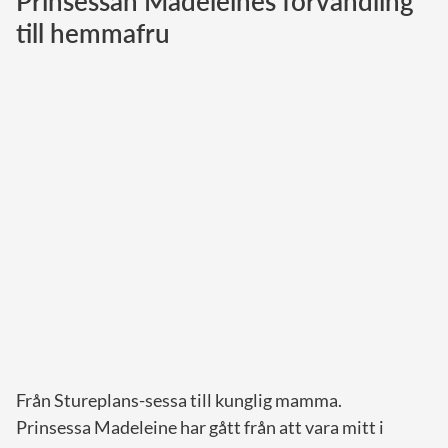
Prinsessan Madeleines förvandling
till hemmafru
Norska kungahuset
Danska kungahuset
Spanska kungahuset
Nederländska kungahuset
Belgiska kungahuset
Jordanska kungahuset
Luxemburgska storhertighuset
Japanska kejsarhuset
Thailändska kungahuset
Marockanska kungahuset
Monacos furstehus
Från Stureplans-sessa till kunglig mamma.
Prinsessa Madeleine har gått från att vara mitt i