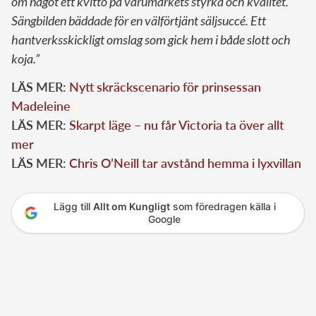
om något ett kvitto på varumärkets styrka och kvalitet.
Sängbilden bäddade för en välförtjänt säljsuccé. Ett
hantverksskickligt omslag som gick hem i både slott och
koja.”
LÄS MER:
Nytt skräckscenario för prinsessan
Madeleine
LÄS MER:
Skarpt läge – nu får Victoria ta över allt
mer
LÄS MER:
Chris O’Neill tar avstånd hemma i lyxvillan
Lägg till
Allt om Kungligt
som föredragen källa i
Google