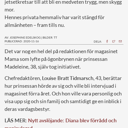
jetsetkretsar till att bli en medveten trygg, men skygg
mor.
Hennes privata hemmaliv har varit stängd för
allmänheten – fram tills nu.
AV: JOSEPHINE EDELSKOG
|
BILDER: TT
PUBLICERAD: 2020-11-16
DELA:
D
et var nog en hel del på redaktionen för magasinet
Mama som lyfte på ögonbrynen när prinsessan
Madeleine, 38, själv tog initiativet.
Chefredaktören,
Louise Bratt Tidmarsch
, 43, berättar
hur prinsessan hörde av sig och ville bli intervjuad i
magasinet förra året. Och hon ville vara personlig och
visa upp sig och sin familj och samtidigt ge en inblick i
deras vardagsbestyr.
LÄS MER:
Nytt avslöjande: Diana blev förrådd och
manipulerad