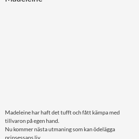
Norska kungahuset
Danska kungahuset
Spanska kungahuset
Nederländska kungahuset
Belgiska kungahuset
Jordanska kungahuset
Luxemburgska storhertighuset
Japanska kejsarhuset
Thailändska kungahuset
Marockanska kungahuset
Madeleine har haft det tufft och fått kämpa med
Monacos furstehus
tillvaron på egen hand.
Nu kommer nästa utmaning som kan ödelägga
prinsessans liv.