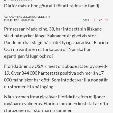
Därför måste hon göra allt för att rädda sin familj.
AV: JOSEPHINE EDELSKOG
|
BILDER: TT
PUBLICERAD: 2020-11-09
DELA:
P
rinsessan Madeleine, 38, har inte sett sin älskade
släkt på mycket länge. Saknaden är givetvis stor.
Pandemin har slagit hårt i det lyxiga paradiset Florida.
Och nu väntar en naturkatastrof. När ska hon
egentligen få lugn och ro?
Florida är en av USA:s mest drabbade stater av covid-
19. Över 844 000 har testats positiva och mer än 17
000 människor har dött. Som inte det var illa nog så är
nu stormen Eta på ingång.
När stormen Irma gick över Florida fick fem miljoner
invånare evakueras. Florida som är en kuststat är ofta
i farozonen när stormarna kommer.