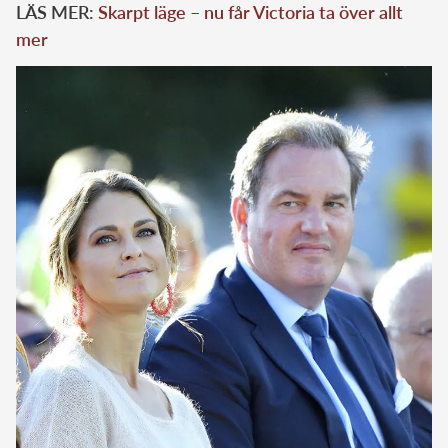
LÄS MER:
Skarpt läge – nu får Victoria ta över allt
mer