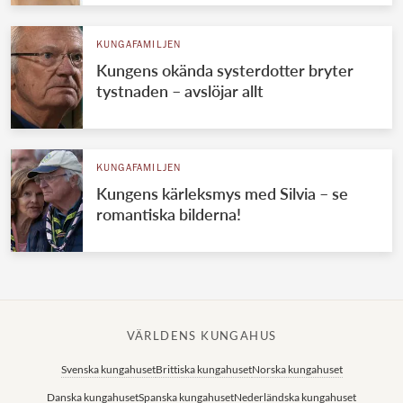
KUNGAFAMILJEN
Kungens okända systerdotter bryter
tystnaden – avslöjar allt
KUNGAFAMILJEN
Kungens kärleksmys med Silvia – se
romantiska bilderna!
VÄRLDENS KUNGAHUS
Svenska kungahuset
Brittiska kungahuset
Norska kungahuset
Danska kungahuset
Spanska kungahuset
Nederländska kungahuset