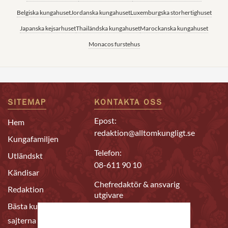
Belgiska kungahuset
Jordanska kungahuset
Luxemburgska storhertighuset
Japanska kejsarhuset
Thailändska kungahuset
Marockanska kungahuset
Monacos furstehus
SITEMAP
KONTAKTA OSS
Epost:
Hem
redaktion@alltomkungligt.se
Kungafamiljen
Telefon:
Utländskt
08-611 90 10
Kändisar
Chefredaktör & ansvarig
Redaktion
utgivare
Bästa kungahus-
Daniel Nyhlén
sajterna